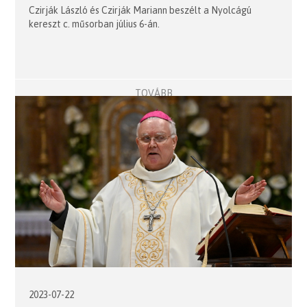
Czirják László és Czirják Mariann beszélt a Nyolcágú
kereszt c. műsorban július 6-án.
TOVÁBB
2023-07-22