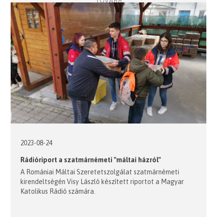
TOVÁBB
2023-08-24
Rádióriport a szatmárnémeti "máltai házról"
A Romániai Máltai Szeretetszolgálat szatmárnémeti
kirendeltségén Visy László készített riportot a Magyar
Katolikus Rádió számára.