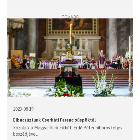
TOVÁBB
2023-08-19
Elbúcsúztunk Cserháti Ferenc püspöktől
Közöljük a Magyar Kurír cikkét, Erdő Péter bíboros teljes
beszédjével.