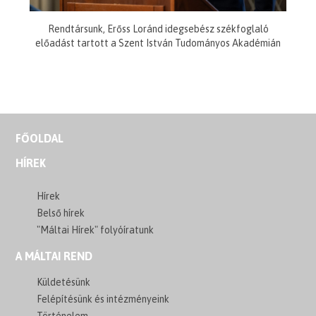
Rendtársunk, Erőss Loránd idegsebész székfoglaló
előadást tartott a Szent István Tudományos Akadémián
FŐOLDAL
HÍREK
Hírek
Belső hírek
"Máltai Hírek" folyóíratunk
A MÁLTAI REND
Küldetésünk
Felépítésünk és intézményeink
Történelem