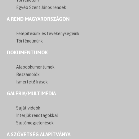
Egyéb Szent János rendek
A REND MAGYARORSZÁGON
Felépítésünk és tevékenységeink
Történelmünk
DOKUMENTUMOK
Alapdokumentumok
Beszámolók
Ismertető írások
GALÉRIA/MULTIMÉDIA
Saját videók
Interjúk rendtagokkal
Sajtómegjelenések
A SZÖVETSÉG ALAPÍTVÁNYA