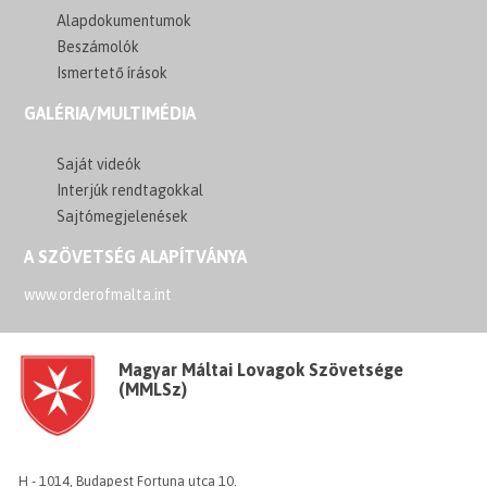
Alapdokumentumok
Beszámolók
Ismertető írások
GALÉRIA/MULTIMÉDIA
Saját videók
Interjúk rendtagokkal
Sajtómegjelenések
A SZÖVETSÉG ALAPÍTVÁNYA
www.orderofmalta.int
Magyar Máltai Lovagok Szövetsége
(MMLSz)
H - 1014, Budapest Fortuna utca 10.