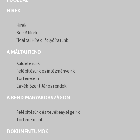
HÍREK
Hírek
Belső hírek
"Máltai Hírek" folyóíratunk
A MÁLTAI REND
Küldetésünk
Felépítésünk és intézményeink
Történelem
Egyéb Szent János rendek
A REND MAGYARORSZÁGON
Felépítésünk és tevékenységeink
Történelmünk
DOKUMENTUMOK