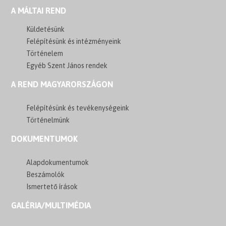
A MÁLTAI REND
Küldetésünk
Felépítésünk és intézményeink
Történelem
Egyéb Szent János rendek
A REND MAGYARORSZÁGON
Felépítésünk és tevékenységeink
Történelmünk
DOKUMENTUMOK
Alapdokumentumok
Beszámolók
Ismertető írások
GALÉRIA/MULTIMÉDIA