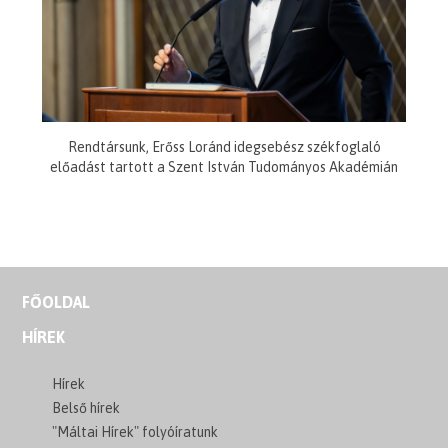
Rendtársunk, Erőss Loránd idegsebész székfoglaló
előadást tartott a Szent István Tudományos Akadémián
FŐOLDAL
HÍREK
Hírek
Belső hírek
"Máltai Hírek" folyóíratunk