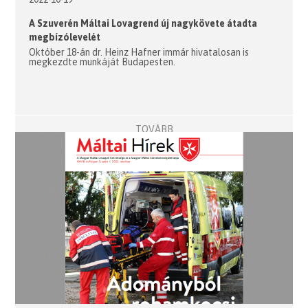
A Szuverén Máltai Lovagrend új nagykövete átadta
megbízólevelét
Október 18-án dr. Heinz Hafner immár hivatalosan is
megkezdte munkáját Budapesten.
TOVÁBB