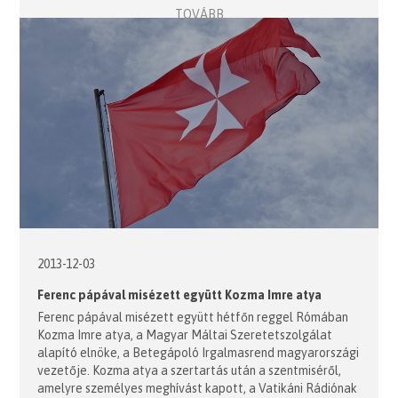
TOVÁBB
2013-12-03
Ferenc pápával misézett együtt Kozma Imre atya
Ferenc pápával misézett együtt hétfőn reggel Rómában
Kozma Imre atya, a Magyar Máltai Szeretetszolgálat
alapító elnöke, a Betegápoló Irgalmasrend magyarországi
vezetője. Kozma atya a szertartás után a szentmiséről,
amelyre személyes meghívást kapott, a Vatikáni Rádiónak