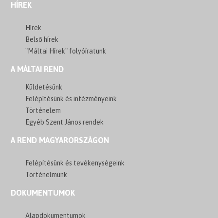
HÍREK
Hírek
Belső hírek
"Máltai Hírek" folyóíratunk
A MÁLTAI REND
Küldetésünk
Felépítésünk és intézményeink
Történelem
Egyéb Szent János rendek
A REND MAGYARORSZÁGON
Felépítésünk és tevékenységeink
Történelmünk
DOKUMENTUMOK
Alapdokumentumok