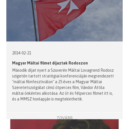
2014-02-21
Magyar Máltai filmet díjaztak Rodoszon
Második díjat nyert a Szuverén Máltai Lovagrend Rodosz
szigetén tartott stratégiai konferenciáján megrendezett
"máltai filmfesztiválon" a 25 éves a Magyar Máltai
Szeretetszolgálat című ötperces film, Vándor Attila
máltai önkéntes alkotása. Az öt és félperces filmet itt is,
és a MMSZ honlapján is megtekinthetik.
TOVÁBB