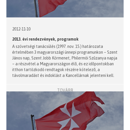
2012-11-10
2013. évi rendezvények, programok
A szövetségi tanácsülés (1997. nov. 15.) határozata
értelmében 3 magyarországi ünnepi programunkon – Szent
János nap, Szent Jobb Körmenet, Philermói Szûzanya napja
– a részvétel a Magyarországon élõ, és ez idõpontokban
itthon tartózkodó rendtagok részére kötelezõ, a
távolmaradást és indoklást a Kancellárnak jelenteni kell.
TOVÁBB