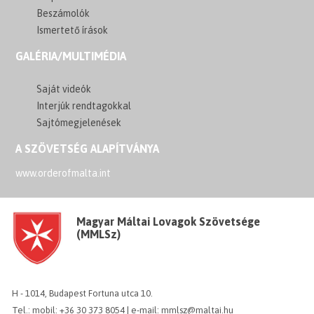
Beszámolók
Ismertető írások
GALÉRIA/MULTIMÉDIA
Saját videók
Interjúk rendtagokkal
Sajtómegjelenések
A SZÖVETSÉG ALAPÍTVÁNYA
www.orderofmalta.int
Magyar Máltai Lovagok Szövetsége
(MMLSz)
H - 1014, Budapest Fortuna utca 10.
Tel.: mobil: +36 30 373 8054 | e-mail: mmlsz@maltai.hu