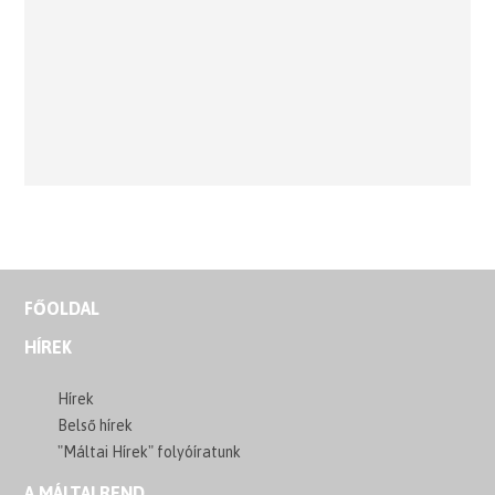
FŐOLDAL
HÍREK
Hírek
Belső hírek
"Máltai Hírek" folyóíratunk
A MÁLTAI REND