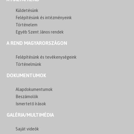
Küldetésünk
Felépítésünk és intézményeink
Történelem
Egyéb Szent János rendek
A REND MAGYARORSZÁGON
Felépítésünk és tevékenységeink
Történelmünk
DOKUMENTUMOK
Alapdokumentumok
Beszámolók
Ismertető írások
GALÉRIA/MULTIMÉDIA
Saját videók