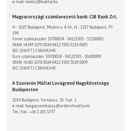
e-mail: mmlsz@maltai.hu
Magyarországi számlavezető bank: CIB Bank Zrt.
H - 1027 Budapest, Medve u. 4-14.; H - 1537 Budapest, Pf.
394
Forint számlaszám: 10700024 - 04123505 - 51100005
IBAN: HU49 1070 0024 0412 3505 5110 0005
BIC (SWIFT) CIBHHUHB
Euro számlaszám: 10700024 - 04123505 - 50200009
IBAN: HU83 1070 0024 0412 3505 5020 0009
BIC (SWIFT) CIBHHUHB
A Szuverén Máltai Lovagrend Nagykövetsége
Budapesten
1014 Budapest, Fortuna u. 10. fszt. 1.
e-mail: hungaryembassy@orderofmalta.int
Tel./fax.: +36 1 201 5777