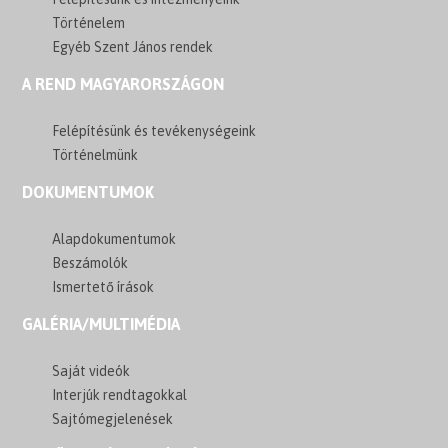
Történelem
Egyéb Szent János rendek
A REND MAGYARORSZÁGON
Felépítésünk és tevékenységeink
Történelmünk
DOKUMENTUMOK
Alapdokumentumok
Beszámolók
Ismertető írások
GALÉRIA/MULTIMÉDIA
Saját videók
Interjúk rendtagokkal
Sajtómegjelenések