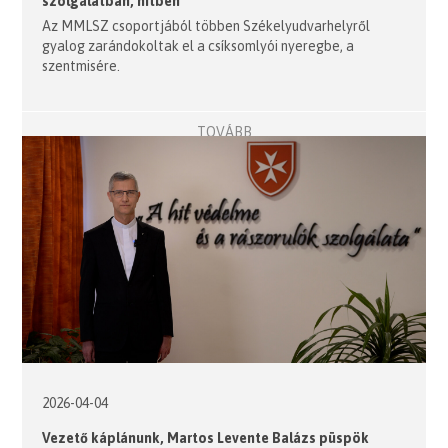
szolgálatban, hitben
Az MMLSZ csoportjából többen Székelyudvarhelyről
gyalog zarándokoltak el a csíksomlyói nyeregbe, a
szentmisére.
TOVÁBB
2026-04-04
Vezető káplánunk, Martos Levente Balázs püspök