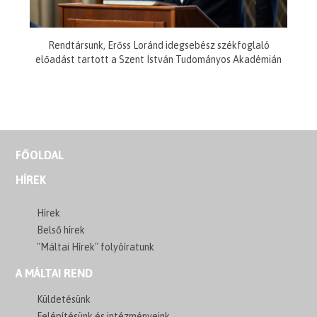
Rendtársunk, Erőss Loránd idegsebész székfoglaló
előadást tartott a Szent István Tudományos Akadémián
FŐOLDAL
HÍREK
Hírek
Belső hírek
"Máltai Hírek" folyóíratunk
A MÁLTAI REND
Küldetésünk
Felépítésünk és intézményeink