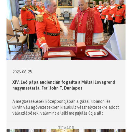
2026-06-25
XIV. Leó pápa audiencián fogadta a Máltai Lovagrend
nagymesterét, Fra’ John T. Dunlapot
A megbeszélések középpontjában a gázai, libanoni és
ukrán válságövezetekben kialakult vészhelyzetekre adott
válaszlépések, valamint a lelki megújulás útja állt
TOVÁBB