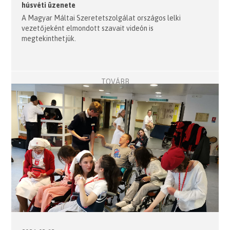
húsvéti üzenete
A Magyar Máltai Szeretetszolgálat országos lelki
vezetőjeként elmondott szavait videón is
megtekinthetjük.
TOVÁBB