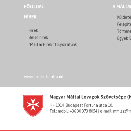
FŐOLDAL
A MÁLTA
HÍREK
Küldeté
Felépít
Hírek
Történ
Belső hírek
Egyéb S
"Máltai Hírek" folyóíratunk
www.orderofmalta.int
Magyar Máltai Lovagok Szövetsége 
H - 1014, Budapest Fortuna utca 10.
Tel.: mobil: +36 30 373 8054 | e-mail: mmlsz@