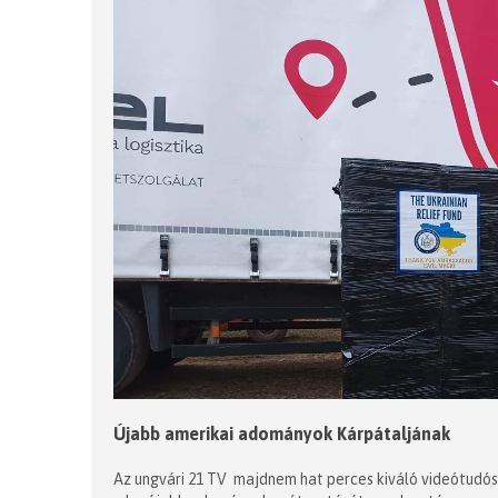
Újabb amerikai adományok Kárpátaljának
Az ungvári 21 TV majdnem hat perces kiváló videótudósí