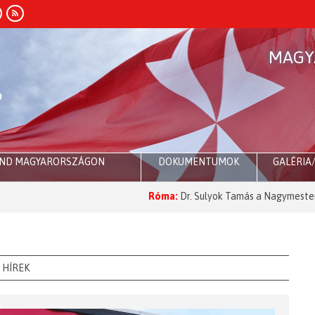
MAGY
END MAGYARORSZÁGON
DOKUMENTUMOK
GALÉRIA
Róma:
Dr. Sulyok Tamás a Nagymesternél
2
HÍREK