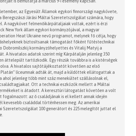
ntjait is bemutatja a március 9-i esemény kapcsán.
zletember, az Egyesült Államok egykori finnországi nagykövete,
a Beregszászi Járási Máltai Szeretetszolgálat számára, hogy
. A nagykövet felmenőikárpátaljaiak voltak, ezért is érzi
Mack New York állam egykori kormányzójával, a magyar
eration Heat Ukraine nevű programot, melynek fő célja, hogy
áshelyeknek biztosítsanak támogatást főként fűtéstechnikai
 Dobromilszkij kormányzóhelyettes és Vitalij Matyij a
át. A hivatalos adatok szerint míg Kárpátalján jelenleg 350
n áttelepült tartózkodik. Egy részük továbbra is a kistérségek
olva. A hivatalos sajtótájékoztatót követően az első
Platán” líceumnak adták át, majd a küldöttek ellátogattak a
a ahol jelenleg több mint száz menekültet szállásolnak el,
 családtagjaikat. Ott a technikai eszközök mellett a Máltai
termékeket is átadott. A keresztúri látogatást követően a volt
 fogalmazott: az ő családjának is el kellett annak idején
nél kevesebb családdal történhessen meg. Az amerikai
 Szeretetszolgálat 100 generátort és 225 melegítőt juttat el
e.