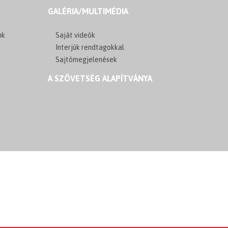
GALÉRIA/MULTIMÉDIA
nk
Saját videók
Interjúk rendtagokkal
Sajtómegjelenések
A SZÖVETSÉG ALAPÍTVÁNYA