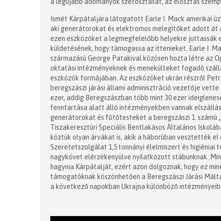
a legújabb adományok szétosztását, az elosztás szempo
Ismét Kárpátaljára látogatott Earle I. Mack amerikai ü
aki generátorokat és elektromos melegítőket adott át 
ezen eszközöket a legmegfelelőbb helyekre juttassák el
küldetésének, hogy támogassa az ittenieket. Earle I. 
származású George Patakival közösen hozta létre az Op
oktatási intézményeknek és menekülteket fogadó száll
eszközök formájában. Az eszközöket ukrán részről Petro
beregszászi járási állami adminisztráció vezetője vette 
ezer, addig Beregszászban több mint 30 ezer ideiglenese
fenntartása alatt álló intézményekben vannak elszállás
generátorokat és fűtőtesteket a beregszászi 1. számú „
Tiszakeresztúri Speciális Bentlakásos Általános Iskoláb
köztük olyan árvákat is, akik a háborúban vesztették el
Szeretetszolgálat 1,5 tonnányi élelmiszert és higiéniai 
nagykövet elérzékenyülve nyilatkozott stábunknak. Mint
hagynia Kárpátalját, ezért azon dolgoznak, hogy ez mi
támogatóknak köszönhetően a Beregszászi Járási Máltai
a következő napokban Ukrajna különböző intézményeib