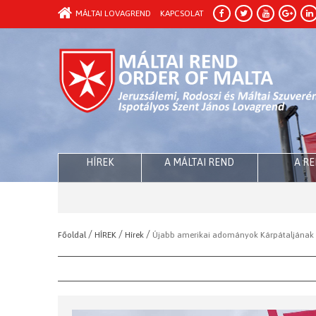
MÁLTAI LOVAGREND
KAPCSOLAT
HÍREK
A MÁLTAI REND
A R
/
/
/
Főoldal
HÍREK
Hírek
Újabb amerikai adományok Kárpátaljának