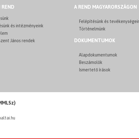
I REND
A REND MAGYARORSZÁGON
sünk
Felépítésünk és tevékenységei
ésünk és intézményeink
Történelmünk
elem
DOKUMENTUMOK
zent János rendek
Alapdokumentumok
Beszámolók
Ismertető írások
(MMLSz)
maltai.hu