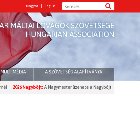
Magyar
English
AR MÁLTAI LOVAGOK SZÖVETSÉGE
HUNGARIAN ASSOCIATION
/MULTIMÉDIA
A SZÖVETSÉG ALAPÍTVÁNYA
026 Nagyböjt:
A Nagymester üzenete a Nagyböjt kezdetére
(Belső t