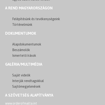
A REND MAGYARORSZÁGON
Felépítésünk és tevékenységeink
Történelmünk
DOKUMENTUMOK
Alapdokumentumok
Beszámolók
Ismertető írások
GALÉRIA/MULTIMÉDIA
Saját videók
Interjúk rendtagokkal
Sajtómegjelenések
A SZÖVETSÉG ALAPÍTVÁNYA
www.orderofmalta.int