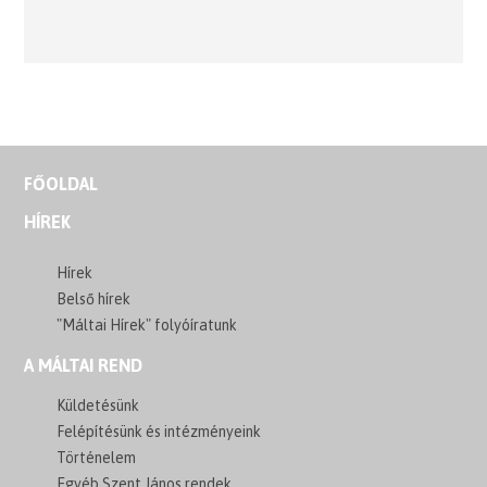
FŐOLDAL
HÍREK
Hírek
Belső hírek
"Máltai Hírek" folyóíratunk
A MÁLTAI REND
Küldetésünk
Felépítésünk és intézményeink
Történelem
Egyéb Szent János rendek