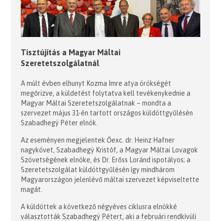
Tisztújítás a Magyar Máltai
Szeretetszolgálatnál
A múlt évben elhunyt Kozma Imre atya örökségét
megőrizve, a küldetést folytatva kell tevékenykednie a
Magyar Máltai Szeretetszolgálatnak – mondta a
szervezet május 31-én tartott országos küldöttgyűlésén
Szabadhegÿ Péter elnök.
Az eseményen megjelentek Őexc. dr. Heinz Hafner
nagykövet, Szabadhegÿ Kristóf, a Magyar Máltai Lovagok
Szövetségének elnöke, és Dr. Erőss Loránd ispotályos; a
Szeretetszolgálat küldöttgyűlésén így mindhárom
Magyarországon jelenlévő máltai szervezet képviseltette
magát.
A küldöttek a következő négyéves ciklusra elnökké
választották Szabadhegÿ Pétert, aki a februári rendkívüli