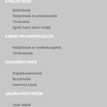
A MÁLTAI REND
Küldetésünk
Felépítésünk és intézményeink
Történelem
Egyéb Szent János rendek
A REND MAGYARORSZÁGON
Felépítésünk és tevékenységeink
Történelmünk
DOKUMENTUMOK
Alapdokumentumok
Beszámolók
Ismertető írások
GALÉRIA/MULTIMÉDIA
Saját videók