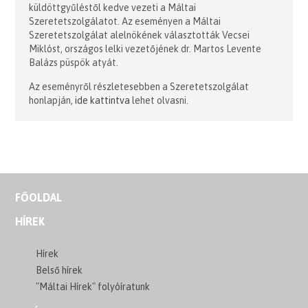
küldöttgyűléstől kedve vezeti a Máltai
Szeretetszolgálatot. Az eseményen a Máltai
Szeretetszolgálat alelnökének választották Vecsei
Miklóst, országos lelki vezetőjének dr. Martos Levente
Balázs püspök atyát.
Az eseményről részletesebben a Szeretetszolgálat
honlapján,
ide kattintva
lehet olvasni.
FŐOLDAL
HÍREK
Hírek
Belső hírek
"Máltai Hírek" folyóíratunk