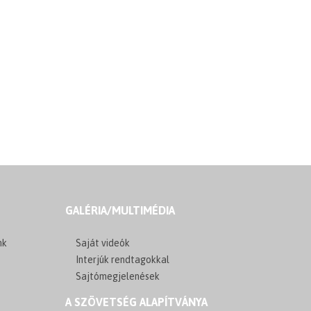
GALÉRIA/MULTIMÉDIA
nk
Saját videók
Interjúk rendtagokkal
Sajtómegjelenések
A SZÖVETSÉG ALAPÍTVÁNYA