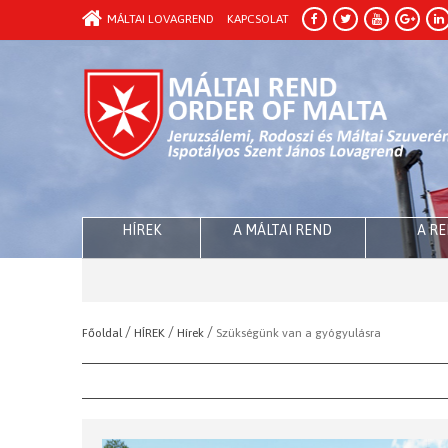
MÁLTAI LOVAGREND
KAPCSOLAT
HÍREK
A MÁLTAI REND
A R
/
/
/
Főoldal
HÍREK
Hírek
Szükségünk van a gyógyulásra