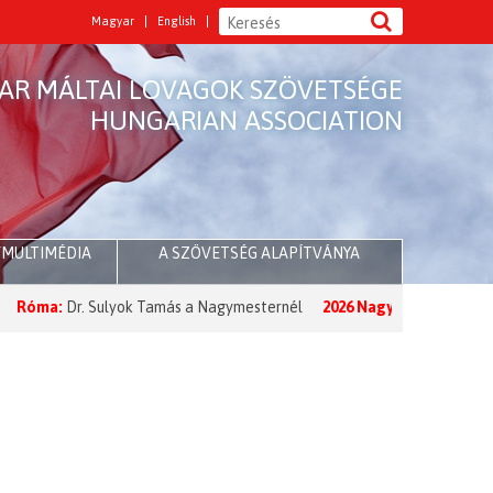
Magyar
English
AR MÁLTAI LOVAGOK SZÖVETSÉGE
HUNGARIAN ASSOCIATION
/MULTIMÉDIA
A SZÖVETSÉG ALAPÍTVÁNYA
ma:
Dr. Sulyok Tamás a Nagymesternél
2026 Nagyböjt:
A Nagymester 