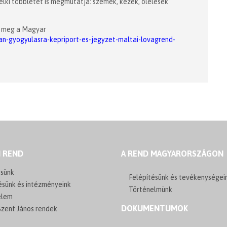
lelki többletet is megmutatja: szemek, kezek, ölelések
tó meg a Magyar
an-gyogyulasra-kepriport-es-jegyzet-maltai-lovagrend-
I REND
A REND MAGYARORSZÁGON
sünk
Felépítésünk és tevékenységei
ésünk és intézményeink
Történelmünk
elem
DOKUMENTUMOK
zent János rendek