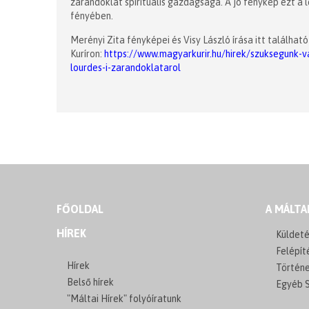
zarándoklat spirituális gazdagsága. A jó fénykép ezt a 
fényében.
Merényi Zita fényképei és Visy László írása itt találha
Kuríron:
https://www.magyarkurir.hu/hirek/szuksegunk-v
lourdes-i-zarandoklatarol
FŐOLDAL
A MÁLTA
HÍREK
Küldeté
Felépít
Hírek
Történ
Belső hírek
Egyéb S
"Máltai Hírek" folyóíratunk