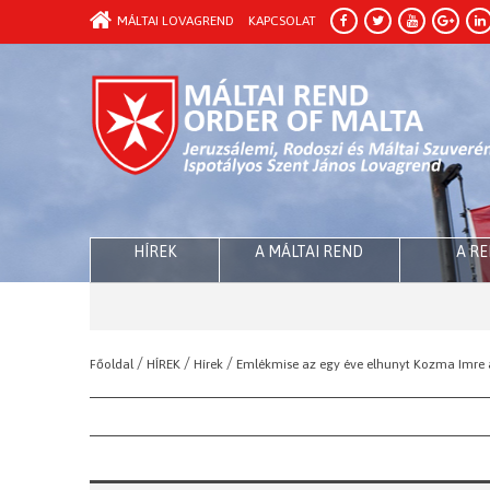
MÁLTAI LOVAGREND
KAPCSOLAT
HÍREK
A MÁLTAI REND
A R
/
/
/
Főoldal
HÍREK
Hírek
Emlékmise az egy éve elhunyt Kozma Imre 