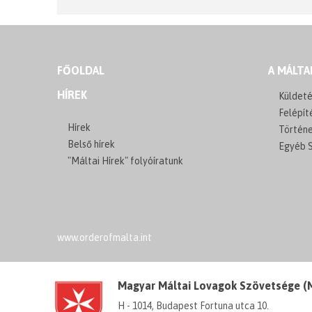
FŐOLDAL
A MÁLTA
HÍREK
Küldeté
Felépít
Hírek
Történ
Belső hírek
Egyéb S
"Máltai Hírek" folyóíratunk
www.orderofmalta.int
Magyar Máltai Lovagok Szövetsége 
H - 1014, Budapest Fortuna utca 10.