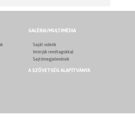
GALÉRIA/MULTIMÉDIA
nk
Saját videók
Interjúk rendtagokkal
Sajtómegjelenések
A SZÖVETSÉG ALAPÍTVÁNYA