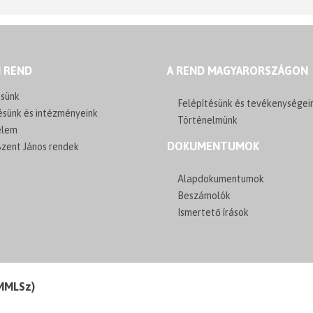
I REND
A REND MAGYARORSZÁGON
sünk
Felépítésünk és tevékenységei
ésünk és intézményeink
Történelmünk
elem
DOKUMENTUMOK
zent János rendek
Alapdokumentumok
Beszámolók
Ismertető írások
(MMLSz)