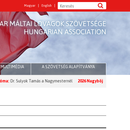
Magyar
English
AR MÁLTAI LOVAGOK SZÖVETSÉGE
HUNGARIAN ASSOCIATION
/MULTIMÉDIA
A SZÖVETSÉG ALAPÍTVÁNYA
Sulyok Tamás a Nagymesternél
2026 Nagyböjt:
A Nagymester üzenete