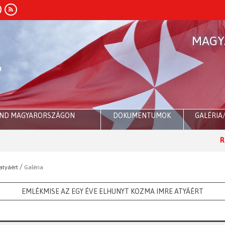
MAGY
END MAGYARORSZÁGON
DOKUMENTUMOK
GALÉRIA
Róma:
Dr. 
/
atyáért
Galéria
EMLÉKMISE AZ EGY ÉVE ELHUNYT KOZMA IMRE ATYÁÉRT