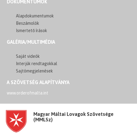
DOKUMENTUMOK
Alapdokumentumok
Beszámolók
Ismertető írások
GALÉRIA/MULTIMÉDIA
Saját videók
Interjúk rendtagokkal
Sajtómegjelenések
A SZÖVETSÉG ALAPÍTVÁNYA
www.orderofmalta.int
Magyar Máltai Lovagok Szövetsége
(MMLSz)