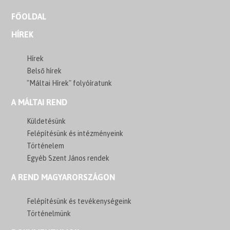
FŐOLDAL
HÍREK
Hírek
Belső hírek
"Máltai Hírek" folyóíratunk
A MÁLTAI REND
Küldetésünk
Felépítésünk és intézményeink
Történelem
Egyéb Szent János rendek
A REND MAGYARORSZÁGON
Felépítésünk és tevékenységeink
Történelmünk