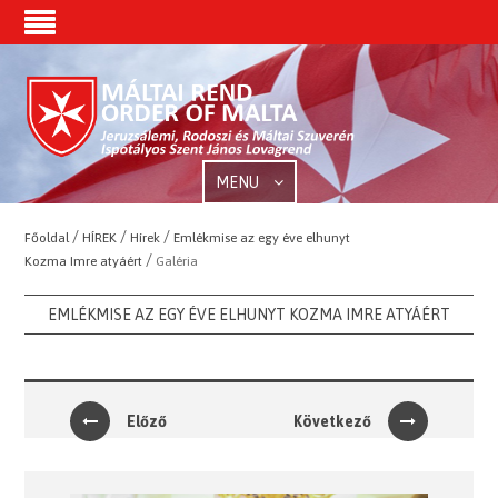
MENU
/
/
/
Főoldal
HÍREK
Hírek
Emlékmise az egy éve elhunyt
/
Kozma Imre atyáért
Galéria
EMLÉKMISE AZ EGY ÉVE ELHUNYT KOZMA IMRE ATYÁÉRT
Előző
Következő