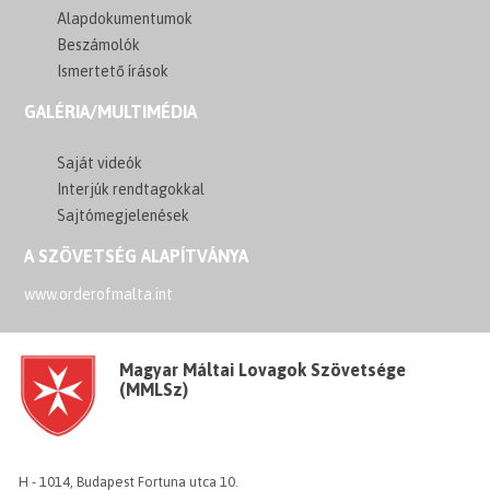
Alapdokumentumok
Beszámolók
Ismertető írások
GALÉRIA/MULTIMÉDIA
Saját videók
Interjúk rendtagokkal
Sajtómegjelenések
A SZÖVETSÉG ALAPÍTVÁNYA
www.orderofmalta.int
Magyar Máltai Lovagok Szövetsége
(MMLSz)
H - 1014, Budapest Fortuna utca 10.