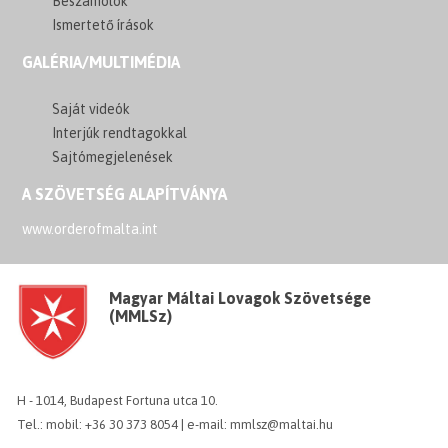
Beszámolók
Ismertető írások
GALÉRIA/MULTIMÉDIA
Saját videók
Interjúk rendtagokkal
Sajtómegjelenések
A SZÖVETSÉG ALAPÍTVÁNYA
www.orderofmalta.int
Magyar Máltai Lovagok Szövetsége
(MMLSz)
H - 1014, Budapest Fortuna utca 10.
Tel.: mobil: +36 30 373 8054 | e-mail: mmlsz@maltai.hu