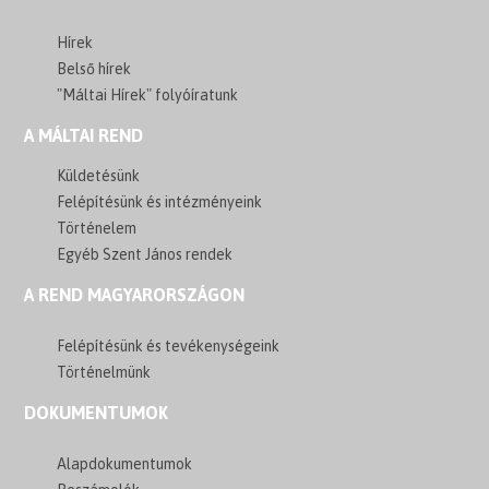
Hírek
Belső hírek
"Máltai Hírek" folyóíratunk
A MÁLTAI REND
Küldetésünk
Felépítésünk és intézményeink
Történelem
Egyéb Szent János rendek
A REND MAGYARORSZÁGON
Felépítésünk és tevékenységeink
Történelmünk
DOKUMENTUMOK
Alapdokumentumok