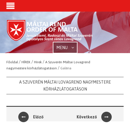
MENU
/
/
/
Főoldal
HÍREK
Hírek
A Szuverén Máltai Lovagrend
/
nagymestere kórházlátogatáson
Galéria
A SZUVERÉN MÁLTAI LOVAGREND NAGYMESTERE
KÓRHÁZLÁTOGATÁSON
Előző
Következő