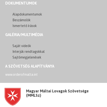
DOKUMENTUMOK
Alapdokumentumok
Beszámolók
Ismertető írások
GALÉRIA/MULTIMÉDIA
Saját videók
Interjúk rendtagokkal
Sajtómegjelenések
A SZÖVETSÉG ALAPÍTVÁNYA
www.orderofmalta.int
Magyar Máltai Lovagok Szövetsége
(MMLSz)