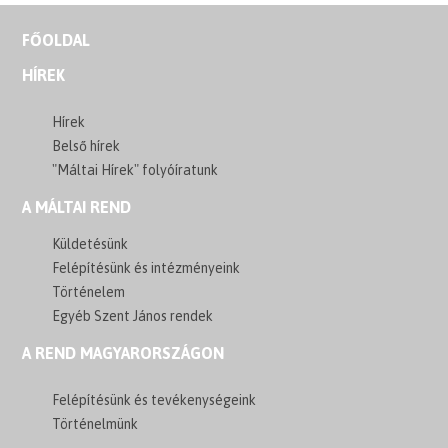
FŐOLDAL
HÍREK
Hírek
Belső hírek
"Máltai Hírek" folyóíratunk
A MÁLTAI REND
Küldetésünk
Felépítésünk és intézményeink
Történelem
Egyéb Szent János rendek
A REND MAGYARORSZÁGON
Felépítésünk és tevékenységeink
Történelmünk