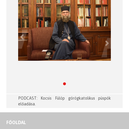
Previous
Next
PODCAST: Kocsis Fülöp görögkatolikus püspök
előadása.
FŐOLDAL