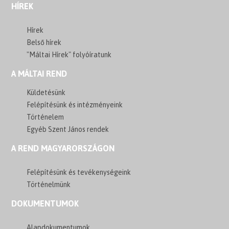
HÍREK
Hírek
Belső hírek
"Máltai Hírek" folyóíratunk
A MÁLTAI REND
Küldetésünk
Felépítésünk és intézményeink
Történelem
Egyéb Szent János rendek
A REND MAGYARORSZÁGON
Felépítésünk és tevékenységeink
Történelmünk
DOKUMENTUMOK
Alapdokumentumok