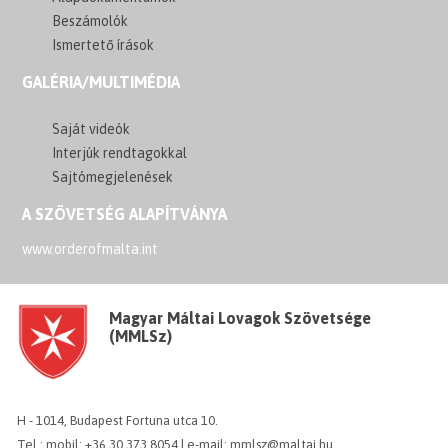
Beszámolók
Ismertető írások
GALÉRIA/MULTIMÉDIA
Saját videók
Interjúk rendtagokkal
Sajtómegjelenések
A SZÖVETSÉG ALAPÍTVÁNYA
www.orderofmalta.int
Magyar Máltai Lovagok Szövetsége
(MMLSz)
H - 1014, Budapest Fortuna utca 10.
Tel.: mobil: +36 30 373 8054 | e-mail: mmlsz@maltai.hu