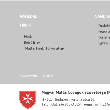
FŐOLDAL
A MÁLTA
HÍREK
Küldeté
Felépít
Hírek
Történ
Belső hírek
Egyéb S
"Máltai Hírek" folyóíratunk
www.orderofmalta.int
Magyar Máltai Lovagok Szövetsége 
H - 1014, Budapest Fortuna utca 10.
Tel.: mobil: +36 30 373 8054 | e-mail: mmlsz@