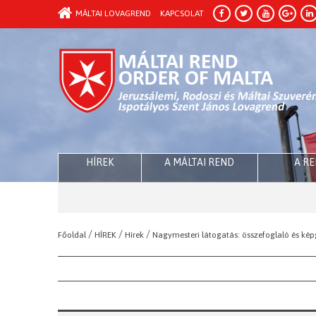
MÁLTAI LOVAGREND
KAPCSOLAT
HÍREK
A MÁLTAI REND
A R
/
/
/
Főoldal
HÍREK
Hírek
Nagymesteri látogatás: összefoglaló és kép