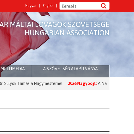
Magyar
English
AR MÁLTAI LOVAGOK SZÖVETSÉGE
HUNGARIAN ASSOCIATION
/MULTIMÉDIA
A SZÖVETSÉG ALAPÍTVÁNYA
yok Tamás a Nagymesternél
2026 Nagyböjt:
A Nagymester üzenete a 