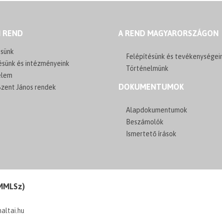
I REND
A REND MAGYARORSZÁGON
sünk
Felépítésünk és tevékenységei
ésünk és intézményeink
Történelmünk
elem
DOKUMENTUMOK
zent János rendek
Alapdokumentumok
Beszámolók
Ismertető írások
(MMLSz)
maltai.hu