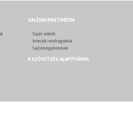
GALÉRIA/MULTIMÉDIA
nk
Saját videók
Interjúk rendtagokkal
Sajtómegjelenések
A SZÖVETSÉG ALAPÍTVÁNYA