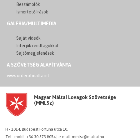
Beszámolók
Ismertető írások
GALÉRIA/MULTIMÉDIA
Saját videók
Interjúk rendtagokkal
Sajtómegjelenések
A SZÖVETSÉG ALAPÍTVÁNYA
www.orderofmalta.int
Magyar Máltai Lovagok Szövetsége
(MMLSz)
H - 1014, Budapest Fortuna utca 10.
Tel.: mobil: +36 30 373 8054 | e-mail: mmlsz@maltai.hu