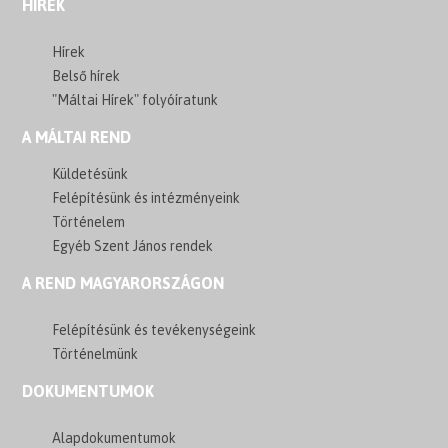
HÍREK
Hírek
Belső hírek
"Máltai Hírek" folyóíratunk
A MÁLTAI REND
Küldetésünk
Felépítésünk és intézményeink
Történelem
Egyéb Szent János rendek
A REND MAGYARORSZÁGON
Felépítésünk és tevékenységeink
Történelmünk
DOKUMENTUMOK
Alapdokumentumok