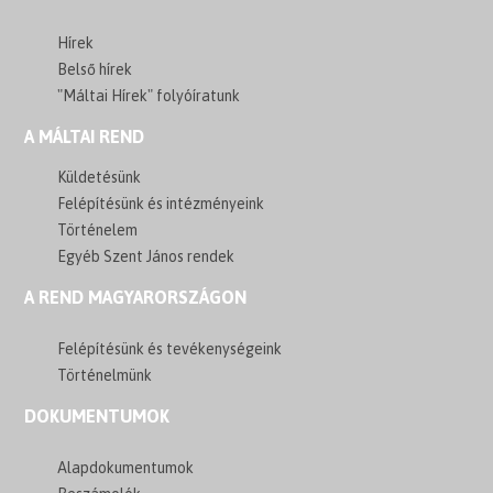
Hírek
Belső hírek
"Máltai Hírek" folyóíratunk
A MÁLTAI REND
Küldetésünk
Felépítésünk és intézményeink
Történelem
Egyéb Szent János rendek
A REND MAGYARORSZÁGON
Felépítésünk és tevékenységeink
Történelmünk
DOKUMENTUMOK
Alapdokumentumok