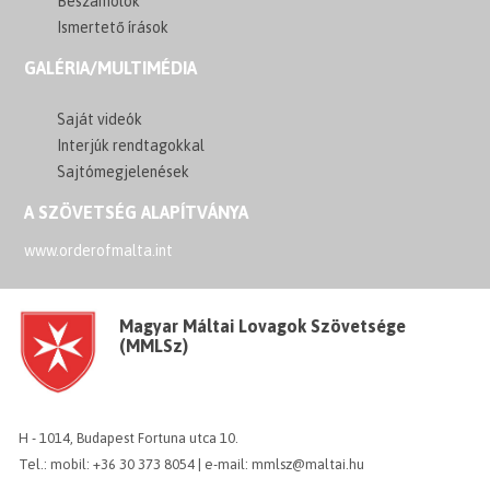
Beszámolók
Ismertető írások
GALÉRIA/MULTIMÉDIA
Saját videók
Interjúk rendtagokkal
Sajtómegjelenések
A SZÖVETSÉG ALAPÍTVÁNYA
www.orderofmalta.int
Magyar Máltai Lovagok Szövetsége
(MMLSz)
H - 1014, Budapest Fortuna utca 10.
Tel.: mobil: +36 30 373 8054 | e-mail: mmlsz@maltai.hu