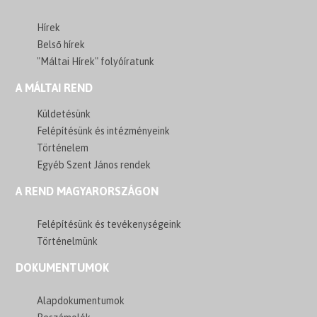
Hírek
Belső hírek
"Máltai Hírek" folyóíratunk
A MÁLTAI REND
Küldetésünk
Felépítésünk és intézményeink
Történelem
Egyéb Szent János rendek
A REND MAGYARORSZÁGON
Felépítésünk és tevékenységeink
Történelmünk
DOKUMENTUMOK
Alapdokumentumok