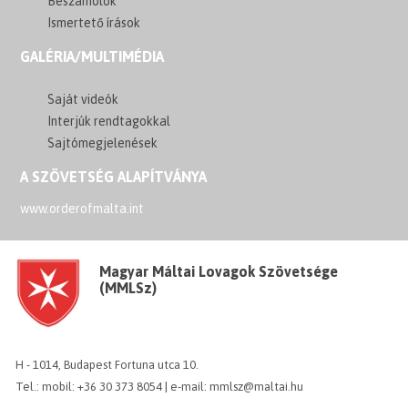
Beszámolók
Ismertető írások
GALÉRIA/MULTIMÉDIA
Saját videók
Interjúk rendtagokkal
Sajtómegjelenések
A SZÖVETSÉG ALAPÍTVÁNYA
www.orderofmalta.int
Magyar Máltai Lovagok Szövetsége
(MMLSz)
H - 1014, Budapest Fortuna utca 10.
Tel.: mobil: +36 30 373 8054 | e-mail: mmlsz@maltai.hu