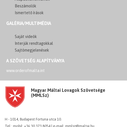
Beszámolók
Ismertető írások
GALÉRIA/MULTIMÉDIA
Saját videók
Interjúk rendtagokkal
Sajtómegjelenések
A SZÖVETSÉG ALAPÍTVÁNYA
www.orderofmalta.int
Magyar Máltai Lovagok Szövetsége
(MMLSz)
H - 1014, Budapest Fortuna utca 10.
Tel.: mobil: +36 30 373 8054 | e-mail: mmlsz@maltai.hu