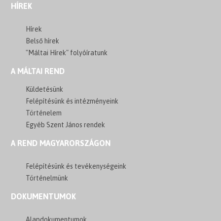
HÍREK
Hírek
Belső hírek
"Máltai Hírek" folyóíratunk
A MÁLTAI REND
Küldetésünk
Felépítésünk és intézményeink
Történelem
Egyéb Szent János rendek
A REND MAGYARORSZÁGON
Felépítésünk és tevékenységeink
Történelmünk
DOKUMENTUMOK
Alapdokumentumok