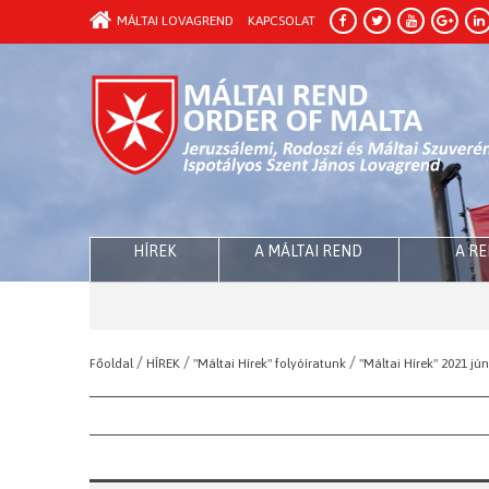
MÁLTAI LOVAGREND
KAPCSOLAT
HÍREK
A MÁLTAI REND
A R
/
/
/
Főoldal
HÍREK
"Máltai Hírek" folyóíratunk
"Máltai Hírek" 2021 jú