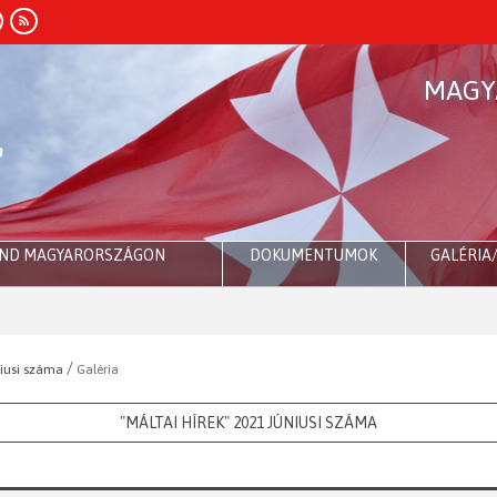
MAGY
END MAGYARORSZÁGON
DOKUMENTUMOK
GALÉRIA
Róm
/
niusi száma
Galéria
"MÁLTAI HÍREK" 2021 JÚNIUSI SZÁMA