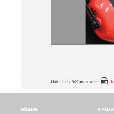
I
Máltai Hírek 2021 júniusi száma:
FŐOLDAL
A MÁLTA