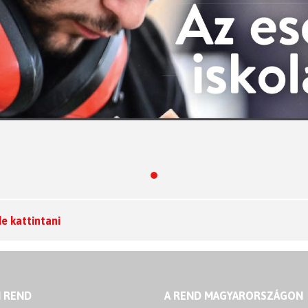
de kattintani
I REND
A REND MAGYARORSZÁGON