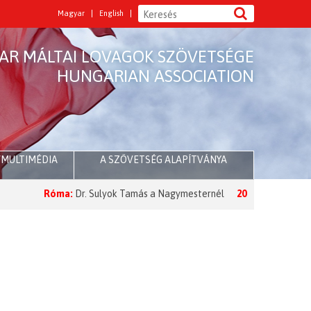
Magyar
English
AR MÁLTAI LOVAGOK SZÖVETSÉGE
HUNGARIAN ASSOCIATION
/MULTIMÉDIA
A SZÖVETSÉG ALAPÍTVÁNYA
. Sulyok Tamás a Nagymesternél
2026 Nagyböjt:
A Nagymester üzene