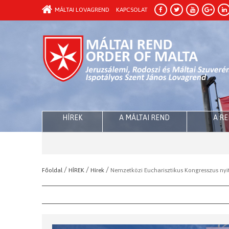
MÁLTAI LOVAGREND
KAPCSOLAT
HÍREK
A MÁLTAI REND
A R
/
/
/
Főoldal
HÍREK
Hírek
Nemzetközi Eucharisztikus Kongresszus ny