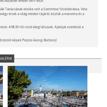
el húszezer ember vett részt.
iák Tanácsának elnöke volt a Szentmise főcelebránsa. Vele
nnégy érsek a világ minden tájáról, köztük a maronita és a
ézni. 4:08:20-tól rövid ideig látszunk. Ajánljuk ezenkívül a
ábrázoló képek Piazza-Georgi Barbara)
GALÉRIA