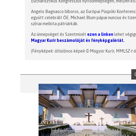
Eucharisztikus Kongresszus nyitóünnepségén, melyen köz
Angelo Bagnasco bíboros, az Európai Püspöki Konferenc
együtt celebrált ŐE. Michael Blum pápai nuncius és tize
szíriai melkita pátriárkák.
Az ünnepséget és Szentmisét
ezen a linken
lehet végign
Magyar Kurír beszámolóját és fényképgalériát
.
(Fényképek: általános képek © Magyar Kurír, MMLSZ-t 