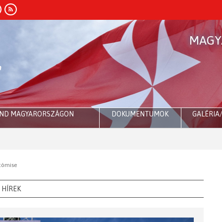
MAGY
END MAGYARORSZÁGON
DOKUMENTUMOK
GALÉRIA
Róma:
Dr
itómise
HÍREK