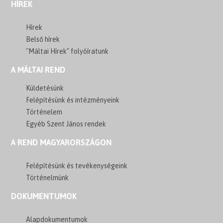
HÍREK
Hírek
Belső hírek
"Máltai Hírek" folyóíratunk
A MÁLTAI REND
Küldetésünk
Felépítésünk és intézményeink
Történelem
Egyéb Szent János rendek
A REND MAGYARORSZÁGON
Felépítésünk és tevékenységeink
Történelmünk
DOKUMENTUMOK
Alapdokumentumok