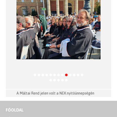
Previous
Next
A Máltai Rend jelen volt a NEK nyitóünnepségén
FŐOLDAL