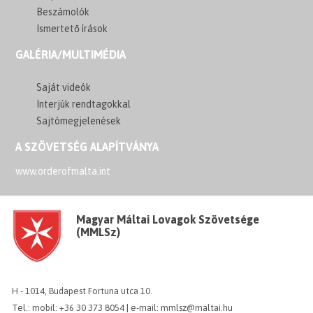
Beszámolók
Ismertető írások
GALÉRIA/MULTIMÉDIA
Saját videók
Interjúk rendtagokkal
Sajtómegjelenések
A SZÖVETSÉG ALAPÍTVÁNYA
www.orderofmalta.int
Magyar Máltai Lovagok Szövetsége
(MMLSz)
H - 1014, Budapest Fortuna utca 10.
Tel.: mobil: +36 30 373 8054 | e-mail: mmlsz@maltai.hu