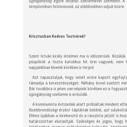
újpogányság egyre terjedő szellemével szemben. A t
templomban felolvasnak, az alábbiakban adjuk közre.
Krisztusban Kedves Testvérek!
Szent István király intelmei ma is időszerűek. Közülük
püspökök a tiszta katolikus hit őrei vagyunk, nem 
napjainkban híveink körében is terjed.
Azt tapasztaljuk, hogy ismét erőre kapott egyfajt
támadja a kereszténységet. Néhány évvel ezelőtt még 
Bár továbbra is jelen van népünk körében ez a fogyaszt
újpogányság szelleme is erősödik.
A kommunista évtizedek alatt próbáltak mindent elfe
Kisebbrendűségi érzést tápláltak belénk, azt sulykoltá
Ehhez újabban a kirekesztő és a rasszista jelzőt is h
határozottan elutasítjuk. Szükséges és jogos, hogy h