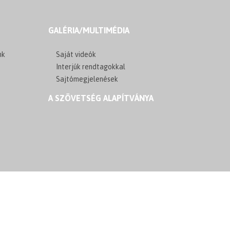
GALÉRIA/MULTIMÉDIA
nk
Saját videók
Interjúk rendtagokkal
Sajtómegjelenések
A SZÖVETSÉG ALAPÍTVÁNYA