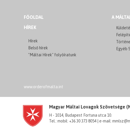
FŐOLDAL
A MÁLTA
HÍREK
Küldeté
Felépít
Hírek
Történ
Belső hírek
Egyéb S
"Máltai Hírek" folyóíratunk
www.orderofmalta.int
Magyar Máltai Lovagok Szövetsége 
H - 1014, Budapest Fortuna utca 10.
Tel.: mobil: +36 30 373 8054 | e-mail: mmlsz@