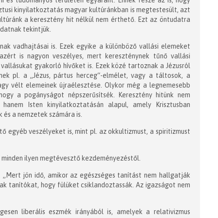
mi és tudományos területen egyaránt. Ennek része az is, hogy
tusi kinyilatkoztatás magyar kultúránkban is megtestesült, azt
úránk a keresztény hit nélkül nem érthető. Ezt az öntudatra
datnak tekintjük.
ak vadhajtásai is. Ezek egyike a különböző vallási elemeket
azért is nagyon veszélyes, mert kereszténynek tűnő vallási
allásukat gyakorló hívőket is. Ezek közé tartoznak a Jézusról
nek pl. a „Jézus, pártus herceg“-elmélet, vagy a táltosok, a
gy vélt elemeinek újraélesztése. Olykor még a legnemesebb
hogy a pogányságot népszerűsítsék. Keresztény hitünk nem
hanem Isten kinyilatkoztatásán alapul, amely Krisztusban
ek és a nemzetek számára is.
 egyéb veszélyeket is, mint pl. az okkultizmust, a spiritizmust
ak minden ilyen megtévesztő kezdeményezéstől.
: „Mert jön idő, amikor az egészséges tanítást nem hallgatják
ak tanítókat, hogy fülüket csiklandoztassák. Az igazságot nem
gesen liberális eszmék irányából is, amelyek a relativizmus