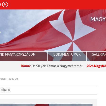
MAGY
END MAGYARORSZÁGON
DOKUMENTUMOK
GALÉRIA
Róma:
Dr. Sulyok Tamás a Nagymesternél
2026 Nagyböjt:
A Nag
evel - 2009-10
HÍREK