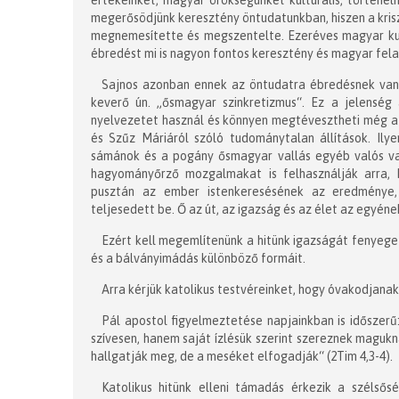
értékeinket, magyar örökségünket kulturális, történel
megerősödjünk keresztény öntudatunkban, hiszen a krisz
megnemesítette és megszentelte. Ezeréves magyar kult
ébredést mi is nagyon fontos keresztény és magyar fela
Sajnos azonban ennek az öntudatra ébredésnek vann
keverő ún. „ősmagyar szinkretizmus“. Ez a jelenség 
nyelvezetet használ és könnyen megtévesztheti még a v
és Szűz Máriáról szóló tudománytalan állítások. Ilye
sámánok és a pogány ősmagyar vallás egyéb valós va
hagyományőrző mozgalmakat is felhasználják arra, 
pusztán az ember istenkeresésének az eredménye, 
teljesedett be. Ő az út, az igazság és az élet az egyén
Ezért kell megemlítenünk a hitünk igazságát fenyegető
és a bálványimádás különböző formáit.
Arra kérjük katolikus testvéreinket, hogy óvakodjan
Pál apostol figyelmeztetése napjainkban is időszerű
szívesen, hanem saját ízlésük szerint szereznek magukn
hallgatják meg, de a meséket elfogadják“ (2Tim 4,3-4).
Katolikus hitünk elleni támadás érkezik a szélsősé