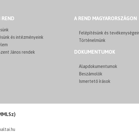
I REND
A REND MAGYARORSZÁGON
sünk
Felépítésünk és tevékenységei
ésünk és intézményeink
Történelmünk
elem
DOKUMENTUMOK
zent János rendek
Alapdokumentumok
Beszámolók
Ismertető írások
(MMLSz)
maltai.hu