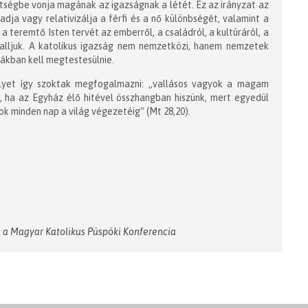
kétségbe vonja magának az igazságnak a létét. Ez az irányzat az
gadja vagy relativizálja a férfi és a nő különbségét, valamint a
 teremtő Isten tervét az emberről, a családról, a kultúráról, a
valljuk. A katolikus igazság nem nemzetközi, hanem nemzetek
rákban kell megtestesülnie.
melyet így szoktak megfogalmazni: „vallásos vagyok a magam
 ha az Egyház élő hitével összhangban hiszünk, mert egyedül
ok minden nap a világ végezetéig“ (Mt 28,20).
a Magyar Katolikus Püspöki Konferencia