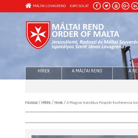
MÁLTAI LOVAGREND
KAPCSOLAT
HÍREK
A MÁLTAI REND
A R
/
/
/
Főoldal
HÍREK
Hírek
A Magyar Katolikus Püspöki Konferencia körl