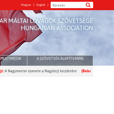
Magyar
English
AR MÁLTAI LOVAGOK SZÖVETSÉGE
HUNGARIAN ASSOCIATION
/MULTIMÉDIA
A SZÖVETSÉG ALAPÍTVÁNYA
ymester üzenete a Nagyböjt kezdetére
(Belső tartalom):
A Máltai L