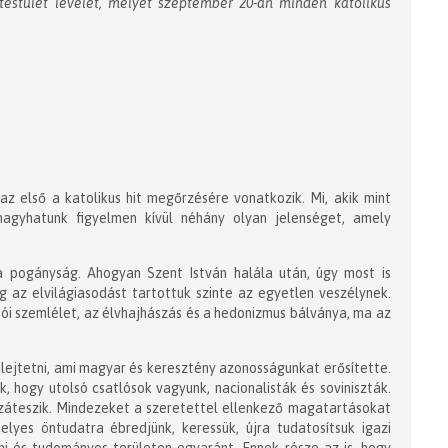
estület levelét, melyet szeptember 20-án minden katolikus
 az első a katolikus hit megőrzésére vonatkozik. Mi, akik mint
hagyhatunk figyelmen kívül néhány olyan jelenséget, amely
a pogányság. Ahogyan Szent István halála után, úgy most is
az elvilágiasodást tartottuk szinte az egyetlen veszélynek.
ói szemlélet, az élvhajhászás és a hedonizmus bálványa, ma az
lejtetni, ami magyar és keresztény azonosságunkat erősítette.
k, hogy utolsó csatlósok vagyunk, nacionalisták és soviniszták.
ozzáteszik. Mindezeket a szeretettel ellenkező magatartásokat
elyes öntudatra ébredjünk, keressük, újra tudatosítsuk igazi