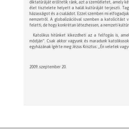
diktatúráját erőltetik ránk, azt a szemléletet, amely 
élet tisztelete helyett a halál kultúráját terjeszti. Ta
házasságot és a családot. Ezzel szemben mi elfogadjuk a
nemzetről. A globalizációval szemben a katolicitást 
feletti, de hogy konkrétan létezhessen, a nemzeti kultú
Katolikus hitünket kikezdheti az a felfogás is, a
módján“. Csak akkor vagyunk és maradunk katolikusok,
egyházának ígérte meg Jézus Krisztus: „Én veletek vagy
2009. szeptember 20.