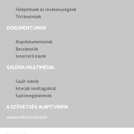
Felépítésünk és tevékenységeink
Történelmünk
DOKUMENTUMOK
Alapdokumentumok
Beszámolók
Ismertető írások
GALÉRIA/MULTIMÉDIA
Saját videók
Interjúk rendtagokkal
Sajtómegjelenések
A SZÖVETSÉG ALAPÍTVÁNYA
www.orderofmalta.int