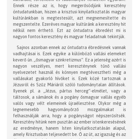
Ennek része az is, hogy megerősödjünk keresztény
öntudatunkban, hiszen a krisztusi kinyilatkoztatás magyar
kultúránkban is megtestesült, azt megnemesítette és
megszentelte. Ezeréves magyar kultúránk a keresztény hit
nélkül nem érthető. Ezt az öntudatra ébredést mi is
nagyon fontos keresztény és magyar feladatnak tekintjük.
Sajnos azonban ennek az öntudatra ébredésnek vannak
vadhajtásai is. Ezek egyike a különböző vallási elemeket
keverő ún. „ősmagyar szinkretizmus“. Ez a jelenség azért is
nagyon veszélyes, mert kereszténynek tűnő vallási
nyelvezetet használ és könnyen megtévesztheti még a
vallásukat gyakorló hívőket is. Ezek közé tartoznak a
Jézusról és Szűz Máriáról szóló tudománytalan állítások.
Ilyenek pl. a „Jézus, pártus herceg“-elmélet, vagy a
táltosok, a sámánok és a pogány ősmagyar vallás egyéb
valós vagy vélt elemeinek újraélesztése. Olykor még a
legnemesebb hagyományőrző mozgalmakat is
felhasználják arra, hogy a pogányságot népszerűsítsék.
Keresztény hitünk nem pusztán az ember istenkeresésének
az eredménye, hanem Isten kinyilatkoztatásán alapul,
amely Krisztusban teljesedett be. Ő az út, az igazság és az