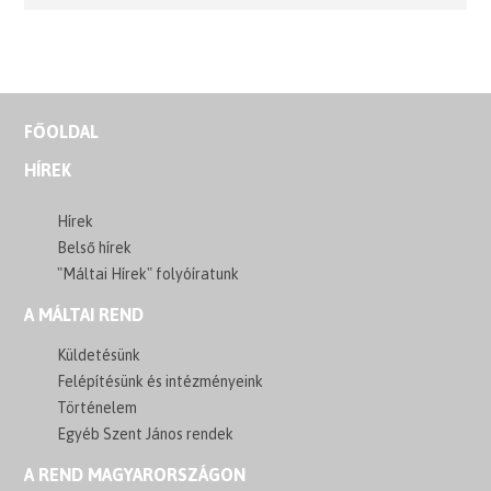
FŐOLDAL
HÍREK
Hírek
Belső hírek
"Máltai Hírek" folyóíratunk
A MÁLTAI REND
Küldetésünk
Felépítésünk és intézményeink
Történelem
Egyéb Szent János rendek
A REND MAGYARORSZÁGON