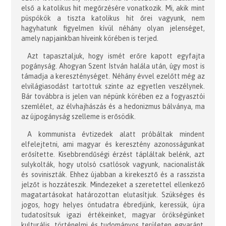
első a katolikus hit megőrzésére vonatkozik. Mi, akik mint
püspökök a tiszta katolikus hit őrei vagyunk, nem
hagyhatunk figyelmen kívül néhány olyan jelenséget,
amely napjainkban híveink körében is terjed.
Azt tapasztaljuk, hogy ismét erőre kapott egyfajta
pogányság. Ahogyan Szent István halála után, úgy most is
támadja a kereszténységet. Néhány évvel ezelőtt még az
elvilágiasodást tartottuk szinte az egyetlen veszélynek.
Bár továbbra is jelen van népünk körében ez a fogyasztói
szemlélet, az élvhajhászás és a hedonizmus bálványa, ma
az újpogányság szelleme is erősödik.
A kommunista évtizedek alatt próbáltak mindent
elfelejtetni, ami magyar és keresztény azonosságunkat
erősítette. Kisebbrendűségi érzést tápláltak belénk, azt
sulykolták, hogy utolsó csatlósok vagyunk, nacionalisták
és soviniszták. Ehhez újabban a kirekesztő és a rasszista
jelzőt is hozzáteszik. Mindezeket a szeretettel ellenkező
magatartásokat határozottan elutasítjuk. Szükséges és
jogos, hogy helyes öntudatra ébredjünk, keressük, újra
tudatosítsuk igazi értékeinket, magyar örökségünket
kulturális, történelmi és tudományos területen egyaránt.