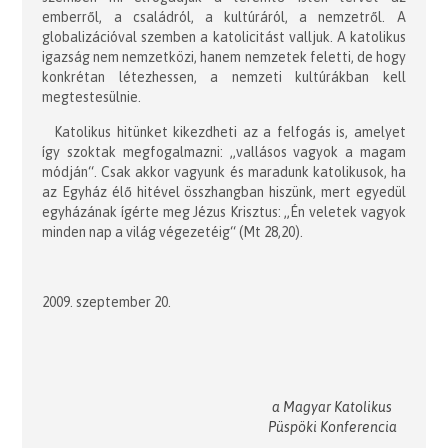
emberről, a családról, a kultúráról, a nemzetről. A
globalizációval szemben a katolicitást valljuk. A katolikus
igazság nem nemzetközi, hanem nemzetek feletti, de hogy
konkrétan létezhessen, a nemzeti kultúrákban kell
megtestesülnie.
Katolikus hitünket kikezdheti az a felfogás is, amelyet
így szoktak megfogalmazni: „vallásos vagyok a magam
módján“. Csak akkor vagyunk és maradunk katolikusok, ha
az Egyház élő hitével összhangban hiszünk, mert egyedül
egyházának ígérte meg Jézus Krisztus: „Én veletek vagyok
minden nap a világ végezetéig“ (Mt 28,20).
2009. szeptember 20.
a Magyar Katolikus
Püspöki Konferencia