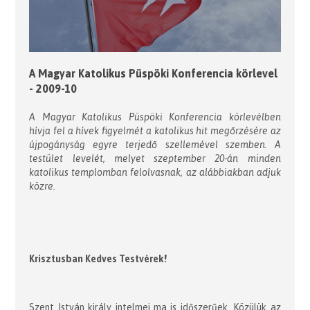
A Magyar Katolikus Püspöki Konferencia körlevel
- 2009-10
A Magyar Katolikus Püspöki Konferencia körlevélben
hívja fel a hívek figyelmét a katolikus hit megőrzésére az
újpogányság egyre terjedő szellemével szemben. A
testület levelét, melyet szeptember 20-án minden
katolikus templomban felolvasnak, az alábbiakban adjuk
közre.
Krisztusban Kedves Testvérek!
Szent István király intelmei ma is időszerűek. Közülük az