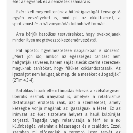
élet az egyének és a nemzetek számára is.
Ezért kell megemlítenünk a hitünk igazságát fenyegető
egyéb veszélyeket is, mint pl. az okkultizmust, a
spiritizmust és a bálványimádás különböző formáit.
Arra kérjük katolikus testvéreinket, hogy óvakodjanak
minden ilyen megtévesztő kezdeményezéstől.
Pál apostol figyelmeztetése napjainkban is időszerű:
„Mert jön idő, amikor az egészséges tanítást nem
hallgatják szívesen, hanem saját ízlésük szerint szereznek
maguknak tanítókat, hogy fülüket csiklandoztassák. Az
igazságot nem hallgatják meg, de a meséket elfogadják“
(2Tim 4,3-4).
Katolikus hitünk elleni támadás érkezik a szélsőségesen
liberális eszmék irányából is, amelyek a relativizmus
diktatúráját erőltetik ránk, azt a szemléletet, amely
kétségbe vonja magának az igazságnak a létét. Ez az
irányzat az élet tisztelete helyett a halál kultúráját
terjeszti. Tagadja vagy relativizálja a férfi és a nő
különbségét, valamint a házasságot és a családot. Ezzel
szemben mi elfogadjuk a teremtő Isten tervét az