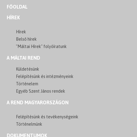
FŐOLDAL
HÍREK
Hírek
Belső hírek
"Máltai Hírek" folyóíratunk
A MÁLTAI REND
Küldetésünk
Felépítésünk és intézményeink
Történelem
Egyéb Szent János rendek
A REND MAGYARORSZÁGON
Felépítésünk és tevékenységeink
Történelmünk
DOKUMENTUMOK