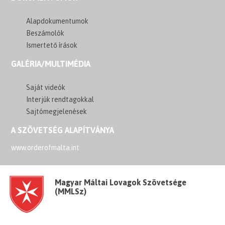
Alapdokumentumok
Beszámolók
Ismertető írások
GALÉRIA/MULTIMÉDIA
Saját videók
Interjúk rendtagokkal
Sajtómegjelenések
A SZÖVETSÉG ALAPÍTVÁNYA
www.orderofmalta.int
Magyar Máltai Lovagok Szövetsége
(MMLSz)