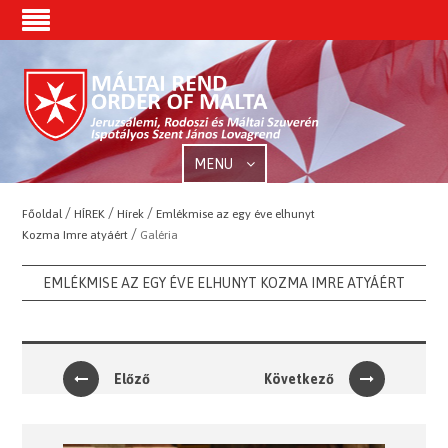
MENU
/
/
/
Főoldal
HÍREK
Hírek
Emlékmise az egy éve elhunyt
/
Kozma Imre atyáért
Galéria
EMLÉKMISE AZ EGY ÉVE ELHUNYT KOZMA IMRE ATYÁÉRT
Előző
Következő