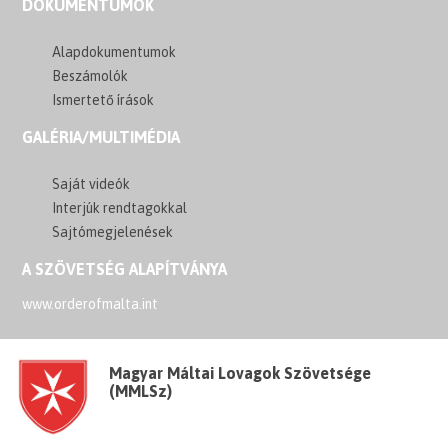
DOKUMENTUMOK
Alapdokumentumok
Beszámolók
Ismertető írások
GALÉRIA/MULTIMÉDIA
Saját videók
Interjúk rendtagokkal
Sajtómegjelenések
A SZÖVETSÉG ALAPÍTVÁNYA
www.orderofmalta.int
Magyar Máltai Lovagok Szövetsége
(MMLSz)