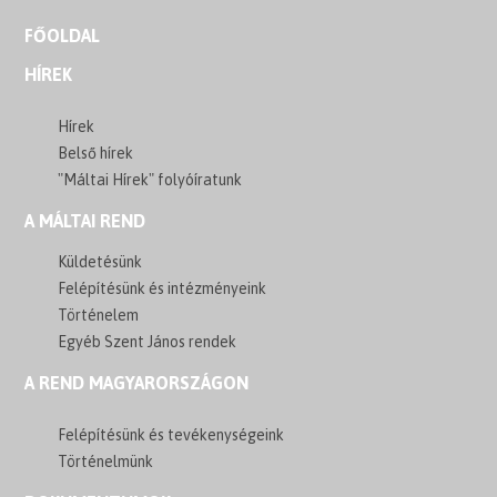
FŐOLDAL
HÍREK
Hírek
Belső hírek
"Máltai Hírek" folyóíratunk
A MÁLTAI REND
Küldetésünk
Felépítésünk és intézményeink
Történelem
Egyéb Szent János rendek
A REND MAGYARORSZÁGON
Felépítésünk és tevékenységeink
Történelmünk