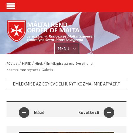
MENU
/
/
/
Főoldal
HÍREK
Hírek
Emlékmise az egy éve elhunyt
/
Kozma Imre atyáért
Galéria
EMLÉKMISE AZ EGY ÉVE ELHUNYT KOZMA IMRE ATYÁÉRT
Előző
Következő