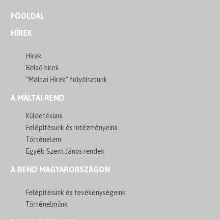
FŐOLDAL
HÍREK
Hírek
Belső hírek
"Máltai Hírek" folyóíratunk
A MÁLTAI REND
Küldetésünk
Felépítésünk és intézményeink
Történelem
Egyéb Szent János rendek
A REND MAGYARORSZÁGON
Felépítésünk és tevékenységeink
Történelmünk