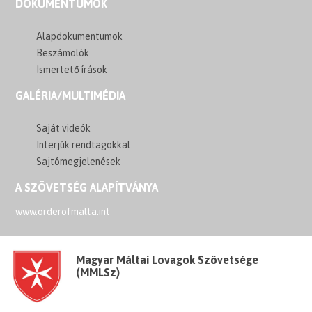
DOKUMENTUMOK
Alapdokumentumok
Beszámolók
Ismertető írások
GALÉRIA/MULTIMÉDIA
Saját videók
Interjúk rendtagokkal
Sajtómegjelenések
A SZÖVETSÉG ALAPÍTVÁNYA
www.orderofmalta.int
Magyar Máltai Lovagok Szövetsége
(MMLSz)