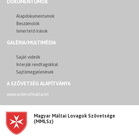
DOKUMENTUMOK
Alapdokumentumok
Beszámolók
Ismertető írások
GALÉRIA/MULTIMÉDIA
Saját videók
Interjúk rendtagokkal
Sajtómegjelenések
A SZÖVETSÉG ALAPÍTVÁNYA
www.orderofmalta.int
Magyar Máltai Lovagok Szövetsége
(MMLSz)