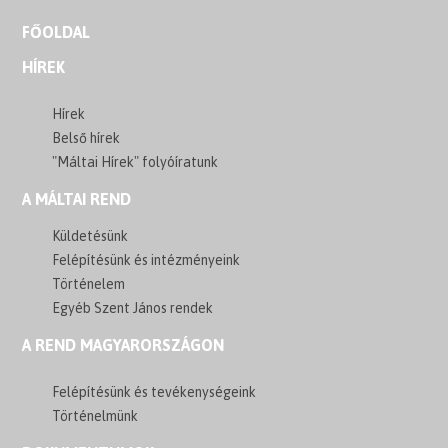
FŐOLDAL
HÍREK
Hírek
Belső hírek
"Máltai Hírek" folyóíratunk
A MÁLTAI REND
Küldetésünk
Felépítésünk és intézményeink
Történelem
Egyéb Szent János rendek
A REND MAGYARORSZÁGON
Felépítésünk és tevékenységeink
Történelmünk