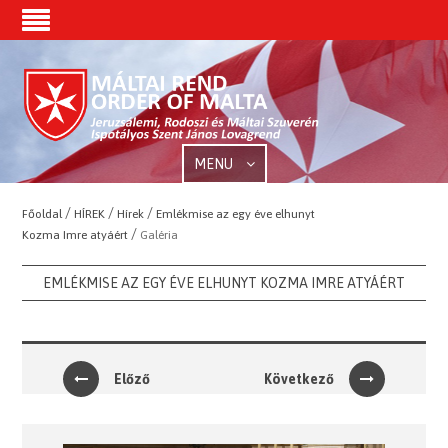
MENU
/
/
/
Főoldal
HÍREK
Hírek
Emlékmise az egy éve elhunyt
/
Kozma Imre atyáért
Galéria
EMLÉKMISE AZ EGY ÉVE ELHUNYT KOZMA IMRE ATYÁÉRT
Előző
Következő