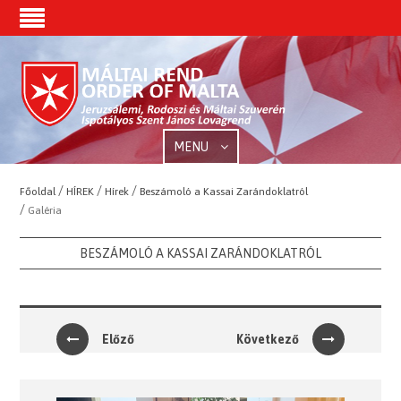
MENU
/
/
/
Főoldal
HÍREK
Hírek
Beszámoló a Kassai Zarándoklatról
/
Galéria
BESZÁMOLÓ A KASSAI ZARÁNDOKLATRÓL
Előző
Következő