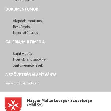
DOKUMENTUMOK
Alapdokumentumok
Beszámolók
Ismertető írások
GALÉRIA/MULTIMÉDIA
Saját videók
Interjúk rendtagokkal
Sajtómegjelenések
A SZÖVETSÉG ALAPÍTVÁNYA
www.orderofmalta.int
Magyar Máltai Lovagok Szövetsége
(MMLSz)