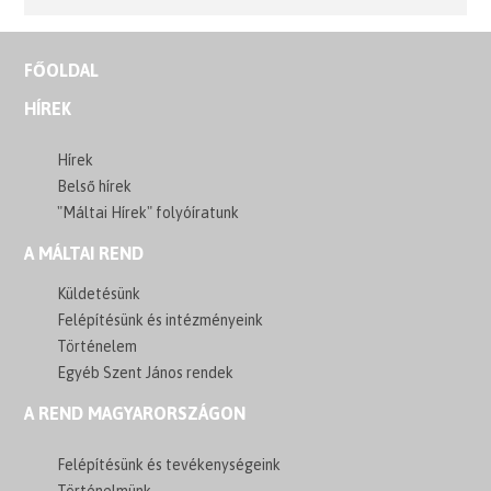
FŐOLDAL
HÍREK
Hírek
Belső hírek
"Máltai Hírek" folyóíratunk
A MÁLTAI REND
Küldetésünk
Felépítésünk és intézményeink
Történelem
Egyéb Szent János rendek
A REND MAGYARORSZÁGON
Felépítésünk és tevékenységeink
Történelmünk