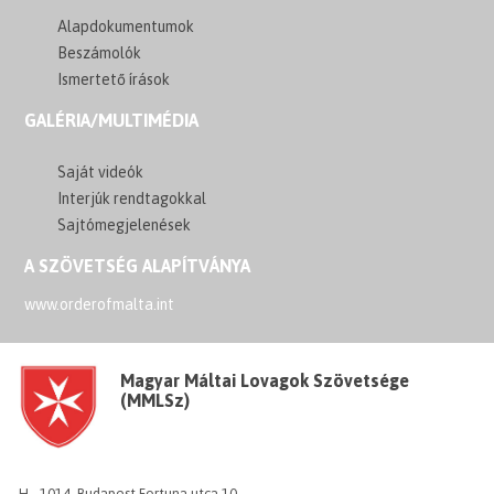
Alapdokumentumok
Beszámolók
Ismertető írások
GALÉRIA/MULTIMÉDIA
Saját videók
Interjúk rendtagokkal
Sajtómegjelenések
A SZÖVETSÉG ALAPÍTVÁNYA
www.orderofmalta.int
Magyar Máltai Lovagok Szövetsége
(MMLSz)
H - 1014, Budapest Fortuna utca 10.