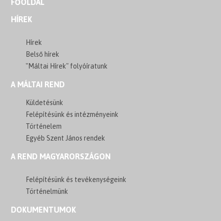
FŐOLDAL
HÍREK
Hírek
Belső hírek
"Máltai Hírek" folyóíratunk
A MÁLTAI REND
Küldetésünk
Felépítésünk és intézményeink
Történelem
Egyéb Szent János rendek
A REND MAGYARORSZÁGON
Felépítésünk és tevékenységeink
Történelmünk
DOKUMENTUMOK