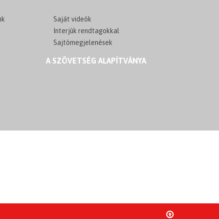
nk
Saját videók
Interjúk rendtagokkal
Sajtómegjelenések
A SZÖVETSÉG ALAPÍTVÁNYA