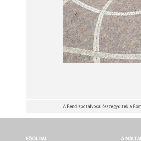
A Rend ispotályosai összegyűltek a Ró
FŐOLDAL
A MÁLTA