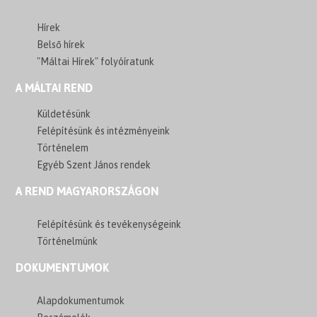
Hírek
Belső hírek
"Máltai Hírek" folyóíratunk
A MÁLTAI REND
Küldetésünk
Felépítésünk és intézményeink
Történelem
Egyéb Szent János rendek
A REND MAGYARORSZÁGON
Felépítésünk és tevékenységeink
Történelmünk
DOKUMENTUMOK
Alapdokumentumok