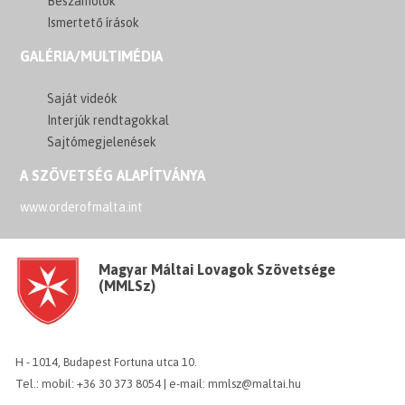
Beszámolók
Ismertető írások
GALÉRIA/MULTIMÉDIA
Saját videók
Interjúk rendtagokkal
Sajtómegjelenések
A SZÖVETSÉG ALAPÍTVÁNYA
www.orderofmalta.int
Magyar Máltai Lovagok Szövetsége
(MMLSz)
H - 1014, Budapest Fortuna utca 10.
Tel.: mobil: +36 30 373 8054 | e-mail: mmlsz@maltai.hu