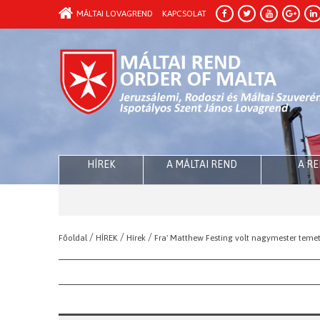
MÁLTAI LOVAGREND
KAPCSOLAT
HÍREK
A MÁLTAI REND
A R
/
/
/
Főoldal
HÍREK
Hírek
Fra' Matthew Festing volt nagymester teme