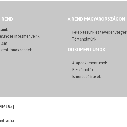
I REND
A REND MAGYARORSZÁGON
sünk
Felépítésünk és tevékenységei
ésünk és intézményeink
Történelmünk
elem
DOKUMENTUMOK
zent János rendek
Alapdokumentumok
Beszámolók
Ismertető írások
(MMLSz)
maltai.hu