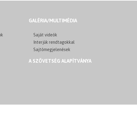
GALÉRIA/MULTIMÉDIA
nk
Saját videók
Interjúk rendtagokkal
Sajtómegjelenések
A SZÖVETSÉG ALAPÍTVÁNYA