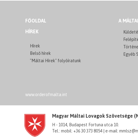
FŐOLDAL
A MÁLTA
HÍREK
Küldeté
Felépít
Hírek
Történ
Belső hírek
Egyéb S
"Máltai Hírek" folyóíratunk
www.orderofmalta.int
Magyar Máltai Lovagok Szövetsége 
H - 1014, Budapest Fortuna utca 10.
Tel.: mobil: +36 30 373 8054 | e-mail: mmlsz@