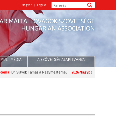
Magyar
English
AR MÁLTAI LOVAGOK SZÖVETSÉGE
HUNGARIAN ASSOCIATION
/MULTIMÉDIA
A SZÖVETSÉG ALAPÍTVÁNYA
r. Sulyok Tamás a Nagymesternél
2026 Nagyböjt:
A Nagymester üzene