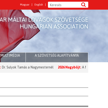
Magyar
English
AR MÁLTAI LOVAGOK SZÖVETSÉGE
HUNGARIAN ASSOCIATION
/MULTIMÉDIA
A SZÖVETSÉG ALAPÍTVÁNYA
yok Tamás a Nagymesternél
2026 Nagyböjt:
A Nagymester üzenete a 