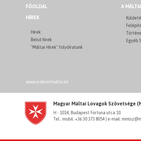
FŐOLDAL
A MÁLTA
HÍREK
Küldeté
Felépít
Hírek
Történ
Belső hírek
Egyéb S
"Máltai Hírek" folyóíratunk
www.orderofmalta.int
Magyar Máltai Lovagok Szövetsége 
H - 1014, Budapest Fortuna utca 10.
Tel.: mobil: +36 30 373 8054 | e-mail: mmlsz@