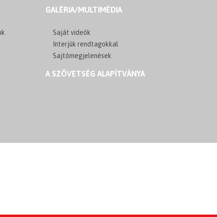
GALÉRIA/MULTIMÉDIA
nk
Saját videók
Interjúk rendtagokkal
Sajtómegjelenések
A SZÖVETSÉG ALAPÍTVÁNYA