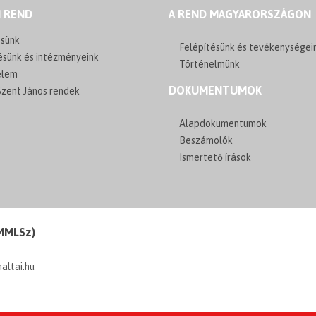
I REND
A REND MAGYARORSZÁGON
sünk
Felépítésünk és tevékenységei
ésünk és intézményeink
Történelmünk
elem
DOKUMENTUMOK
zent János rendek
Alapdokumentumok
Beszámolók
Ismertető írások
(MMLSz)
maltai.hu