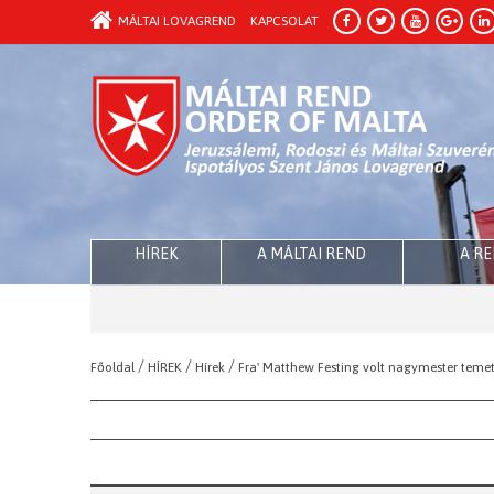
MÁLTAI LOVAGREND
KAPCSOLAT
HÍREK
A MÁLTAI REND
A R
/
/
/
Főoldal
HÍREK
Hírek
Fra' Matthew Festing volt nagymester teme