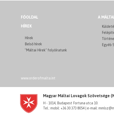
FŐOLDAL
A MÁLTA
HÍREK
Küldeté
Felépít
Hírek
Történ
Belső hírek
Egyéb S
"Máltai Hírek" folyóíratunk
www.orderofmalta.int
Magyar Máltai Lovagok Szövetsége 
H - 1014, Budapest Fortuna utca 10.
Tel.: mobil: +36 30 373 8054 | e-mail: mmlsz@