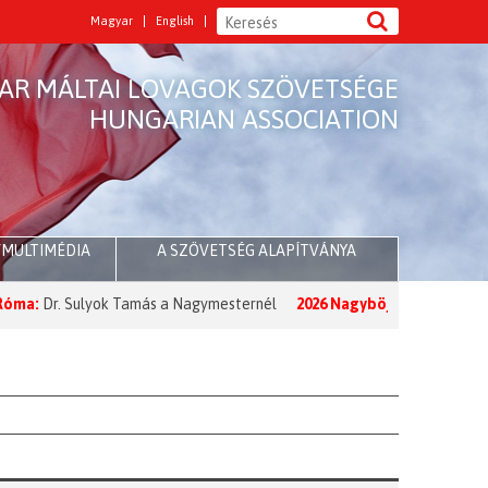
Magyar
English
AR MÁLTAI LOVAGOK SZÖVETSÉGE
HUNGARIAN ASSOCIATION
/MULTIMÉDIA
A SZÖVETSÉG ALAPÍTVÁNYA
. Sulyok Tamás a Nagymesternél
2026 Nagyböjt:
A Nagymester üzenet