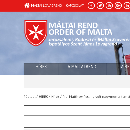
MÁLTAI LOVAGREND
KAPCSOLAT
HÍREK
A MÁLTAI REND
A R
/
/
/
Főoldal
HÍREK
Hírek
Fra' Matthew Festing volt nagymester teme