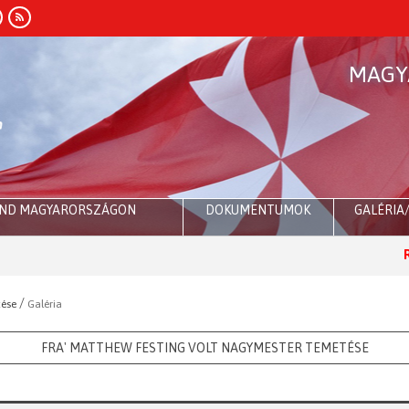
MAGY
END MAGYARORSZÁGON
DOKUMENTUMOK
GALÉRIA
Róma:
Dr
/
tése
Galéria
FRA' MATTHEW FESTING VOLT NAGYMESTER TEMETÉSE