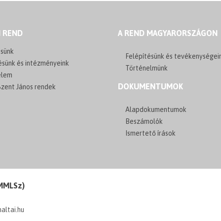
I REND
A REND MAGYARORSZÁGON
sünk
Felépítésünk és tevékenységei
ésünk és intézményeink
Történelmünk
elem
DOKUMENTUMOK
zent János rendek
Alapdokumentumok
Beszámolók
Ismertető írások
(MMLSz)
maltai.hu