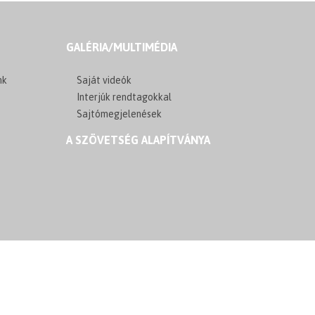
GALÉRIA/MULTIMÉDIA
nk
Saját videók
Interjúk rendtagokkal
Sajtómegjelenések
A SZÖVETSÉG ALAPÍTVÁNYA