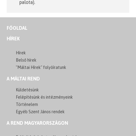
palota).
FŐOLDAL
HÍREK
Hírek
Belső hírek
"Máltai Hírek" folyóíratunk
A MÁLTAI REND
Küldetésünk
Felépítésünk és intézményeink
Történelem
Egyéb Szent János rendek
A REND MAGYARORSZÁGON