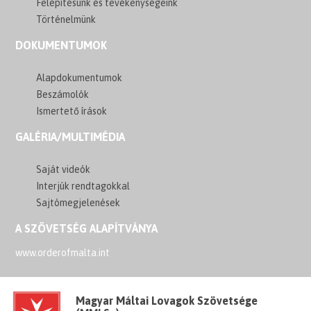
Felépítésünk és tevékenységeink
Történelmünk
DOKUMENTUMOK
Alapdokumentumok
Beszámolók
Ismertető írások
GALÉRIA/MULTIMÉDIA
Saját videók
Interjúk rendtagokkal
Sajtómegjelenések
A SZÖVETSÉG ALAPÍTVÁNYA
www.orderofmalta.int
Magyar Máltai Lovagok Szövetsége