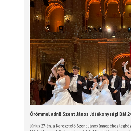
Örömmel adni! Szent János Jótékonysági Bál 
Június 27-én, a Keresztelő Szent János ünnepéhez legk