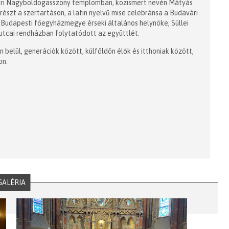
vári Nagyboldogasszony templomban, közismert nevén Mátyás
szt a szertartáson, a latin nyelvű mise celebránsa a Budavári
udapesti főegyházmegye érseki általános helynöke, Süllei
 utcai rendházban folytatódott az együttlét.
 belül, generációk között, külföldön élők és itthoniak között,
on.
GALÉRIA