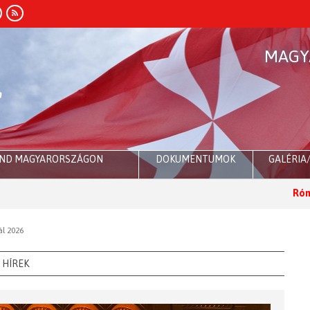
MAGY
END MAGYARORSZÁGON
DOKUMENTUMOK
GALÉRIA
Róma:
Dr. Su
ál 2026
HÍREK