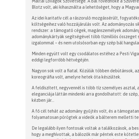
Máltai Lovagok Szövetsége. A bál fővédnöke a Szuverén
Blotz volt, aki kihasználta a lehetőséget, hogy a Magy
Az idei karitatív cél a rászoruló mozgássérült, fogyaté
költségeihez való hozzájárulás volt. Az adományozás si
rendszer: a támogató cégek, magánszemélyek adománya
adománykártyák segítségével több tízmilliós összeget s
izgalommal – és nem utolsósorban egy szép bál hangul
Minden együtt volt egy csodálatos estéhez a Pesti Vigad
eddigi legforróbb hétvégéjén.
Nagyon sok volt a fiatal. Közülük többen debütánsok, az
koreográfia volt, amelyre hetek óta készültek.
A feldíszített, negyvennél is több tíz személyes asztal,
eleganciája láttán mindenki arra gondolhatott: de szép
kézben jár...
A fő cél tehát az adomány gyűjtés volt, és a támogata
folyamatosan pörögtek a videók a bálterem melletti t
De legalább ilyen fontosak voltak a találkozások, a bes
hogy a meghívottak, a bálozók már péntek este kötetlen