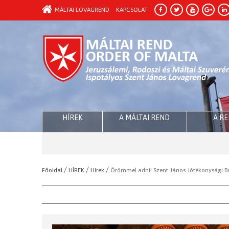
MÁLTAI LOVAGREND
KAPCSOLAT
HÍREK
A MÁLTAI REND
A R
/
/
/
Főoldal
HÍREK
Hírek
Örömmel adni! Szent János Jótékonysági B