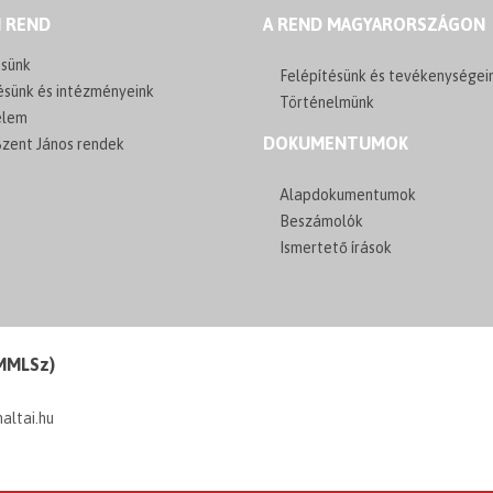
I REND
A REND MAGYARORSZÁGON
sünk
Felépítésünk és tevékenységei
ésünk és intézményeink
Történelmünk
elem
DOKUMENTUMOK
zent János rendek
Alapdokumentumok
Beszámolók
Ismertető írások
(MMLSz)
maltai.hu