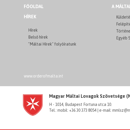
FŐOLDAL
A MÁLTA
HÍREK
Küldeté
Felépít
Hírek
Történ
Belső hírek
Egyéb S
"Máltai Hírek" folyóíratunk
www.orderofmalta.int
Magyar Máltai Lovagok Szövetsége 
H - 1014, Budapest Fortuna utca 10.
Tel.: mobil: +36 30 373 8054 | e-mail: mmlsz@