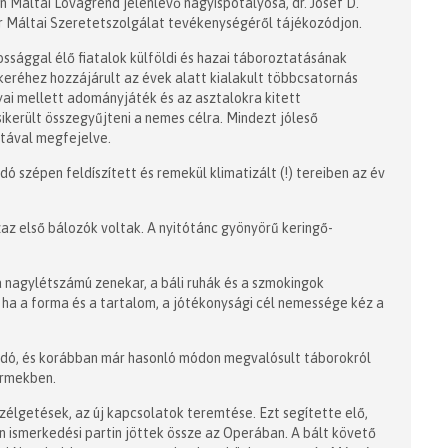
 Máltai Lovagrend jelenlévő nagyispotályosa, dr. Josef D.
ar Máltai Szeretetszolgálat tevékenységéről tájékozódjon.
kossággal élő fiatalok külföldi és hazai táboroztatásának
keréhez hozzájárult az évek alatt kialakult többcsatornás
i mellett adományjáték és az asztalokra kitett
ikerült összegyűjteni a nemes célra. Mindezt jóleső
atával megfejelve.
ó szépen feldíszített és remekül klimatizált (!) tereiben az év
az első bálozók voltak. A nyitótánc gyönyörű keringő-
 a nagylétszámú zenekar, a báli ruhák és a szmokingok
, ha a forma és a tartalom, a jótékonysági cél nemessége kéz a
ndó, és korábban már hasonló módon megvalósult táborokról
ermekben.
zélgetések, az új kapcsolatok teremtése. Ezt segítette elő,
 ismerkedési partin jöttek össze az Operában. A bált követő