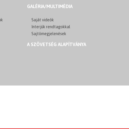
GALÉRIA/MULTIMÉDIA
nk
Saját videók
Interjúk rendtagokkal
Sajtómegjelenések
A SZÖVETSÉG ALAPÍTVÁNYA