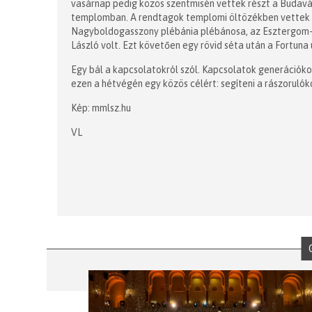
vasárnap pedig közös szentmisén vettek részt a Buda
templomban. A rendtagok templomi öltözékben vettek ré
Nagyboldogasszony plébánia plébánosa, az Esztergom-B
László volt. Ezt követően egy rövid séta után a Fortuna
Egy bál a kapcsolatokról szól. Kapcsolatok generációkon
ezen a hétvégén egy közös célért: segíteni a rászorulók
Kép: mmlsz.hu
VL