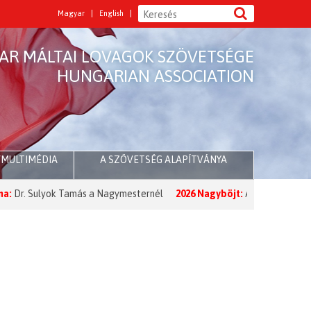
Magyar
English
AR MÁLTAI LOVAGOK SZÖVETSÉGE
HUNGARIAN ASSOCIATION
/MULTIMÉDIA
A SZÖVETSÉG ALAPÍTVÁNYA
lyok Tamás a Nagymesternél
2026 Nagyböjt:
A Nagymester üzenete a