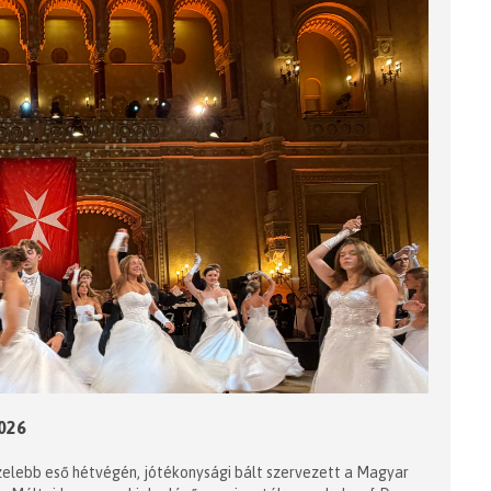
2026
özelebb eső hétvégén, jótékonysági bált szervezett a Magyar