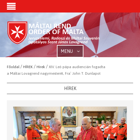
MENU
/
/
/
Főoldal
HÍREK
Hírek
XIV. Leó pápa audiencián fogadta
a Máltai Lovagrend nagymesterét, Fra’ John T. Dunlapot
HÍREK