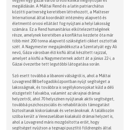
vegyen egy gázai városi orvosi klinika megnyitóján és
megáldásán. A Máltai Rend és a latin patriarchátus
közötti partnerség keretében létrehozott, a Malteser
International által koordinált intézmény alapvető és
életmentő orvosi ellátást fog nyújtani a helyi lakosság
számára. Ez a Rend humanitárius elkötelezettségének
része, amelynek keretében a konfliktus kezdete óta már
több mint 200 tonna alapvető szükségleti cikket osztottak
szét. A Nagymester megajándékozta a Szentatyát egy Ali
nevű, Gáza városban élő kisfiú által készített rajzzal,
amelyet a kisfiú a Nagymesternek adott át a június 22-i, a
Gázai övezetbe tett legutóbbi látogatása során.
Szó esett továbbá a libanoni válságról is, ahol a Máltai
Lovagrend 88 befogadóközpontban nyújt segítséget a
lakosságnak, és továbbra is segélykonvojokat küld a déli
elszigetelt falvakba, valamint az ukrajnai drámai
helyzetről, ahol 70 helyszínen nyújtanak aktív segítséget,
továbbá pszichoszociális és rehabilitációs támogatást
biztosítanak kiskorúaknak és veteránoknak. A találkozón
szóba került a Venezuelában kialakuló drámai helyzet is,
ahol a Lovagrend máris mozgósította erőit, hogy
segítséget nyújtson a tegnapi pusztító földrengés által