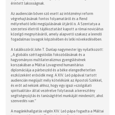
érintett lakosságnak.
Az audiencián bőven szó esett az intézményi reform
végrehajtásának fontos folyamatáról és a Rend
mélyreható lelki megújulásának útjáról is. A Szentatya a
szerzetesi életről tájékoztatást kapott a római noviciátus
közelgő megnyitásáról, amely alapvető szakasz a leendő
fogadalmas lovagok képzésében és lelki növekedésében.
A találkozóról John T. Dunlap nagymester így nyilatkozott:
„A globális széttagolódás fokozódásának és a
hagyományos multilateralizmus gyengülésének
korszakában a Máltai Lovagrend humanitárius
diplomáciája a párbeszéd és a béke elengedhetetlen
eszközeként erősödik meg. A XIV. Leó pápával tartott
audiencián megújult mély kötelékünk az Apostoli Székkel,
és erőt ad nekünk ahhoz, hogy egy igazi »szolgálati
spiritualitás« által vezérelve folytassuk a keresztény
segítségnyújtás és tanúságtétel munkáját mindenütt, ahol
szenvedés van.”
A magánkihallgatás végén XIV. Leó pápa fogadta a Máltai