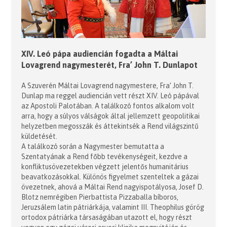
XIV. Leó pápa audiencián fogadta a Máltai
Lovagrend nagymesterét, Fra’ John T. Dunlapot
A Szuverén Máltai Lovagrend nagymestere, Fra’ John T.
Dunlap ma reggel audiencián vett részt XIV. Leó pápával
az Apostoli Palotában. A találkozó fontos alkalom volt
arra, hogy a súlyos válságok által jellemzett geopolitikai
helyzetben megosszák és áttekintsék a Rend világszintű
küldetését.
A találkozó során a Nagymester bemutatta a
Szentatyának a Rend főbb tevékenységeit, kezdve a
konfliktusövezetekben végzett jelentős humanitárius
beavatkozásokkal. Különös figyelmet szenteltek a gázai
övezetnek, ahová a Máltai Rend nagyispotályosa, Josef D.
Blotz nemrégiben Pierbattista Pizzaballa bíboros,
Jeruzsálem latin pátriárkája, valamint III. Theophilus görög
ortodox pátriárka társaságában utazott el, hogy részt