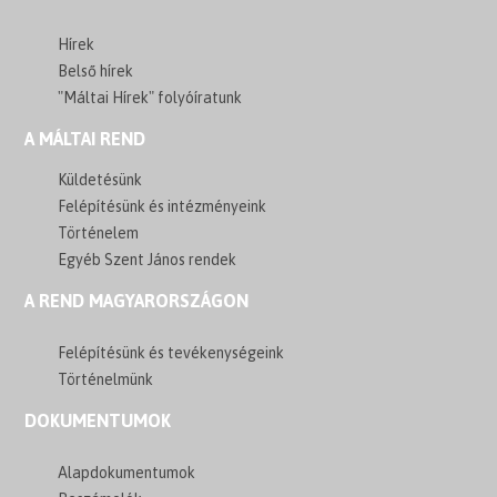
Hírek
Belső hírek
"Máltai Hírek" folyóíratunk
A MÁLTAI REND
Küldetésünk
Felépítésünk és intézményeink
Történelem
Egyéb Szent János rendek
A REND MAGYARORSZÁGON
Felépítésünk és tevékenységeink
Történelmünk
DOKUMENTUMOK
Alapdokumentumok