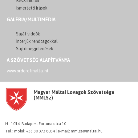
Beszámolók
Ismertető írások
GALÉRIA/MULTIMÉDIA
Saját videók
Interjúk rendtagokkal
Sajtómegjelenések
A SZÖVETSÉG ALAPÍTVÁNYA
www.orderofmalta.int
Magyar Máltai Lovagok Szövetsége
(MMLSz)
H - 1014, Budapest Fortuna utca 10.
Tel.: mobil: +36 30 373 8054 | e-mail: mmlsz@maltai.hu