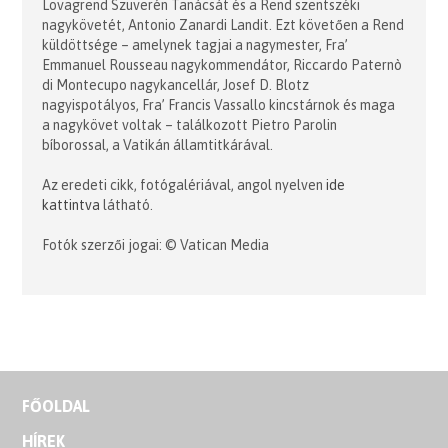
Lovagrend Szuverén Tanácsát és a Rend szentszéki
nagykövetét, Antonio Zanardi Landit. Ezt követően a Rend
küldöttsége – amelynek tagjai a nagymester, Fra’
Emmanuel Rousseau nagykommendátor, Riccardo Paternò
di Montecupo nagykancellár, Josef D. Blotz
nagyispotályos, Fra’ Francis Vassallo kincstárnok és maga
a nagykövet voltak – találkozott Pietro Parolin
bíborossal, a Vatikán államtitkárával.
Az eredeti cikk, fotógalériával, angol nyelven
ide
kattintva
látható.
Fotók szerzői jogai: © Vatican Media
FŐOLDAL
HÍREK