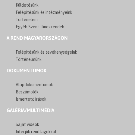
Küldetésünk
Felépítésünk és intézményeink
Történelem
Egyéb Szent János rendek
A REND MAGYARORSZÁGON
Felépítésünk és tevékenységeink
Történelmünk
DOKUMENTUMOK
Alapdokumentumok
Beszámolók
Ismertető írások
GALÉRIA/MULTIMÉDIA
Saját videók
Interjúk rendtagokkal