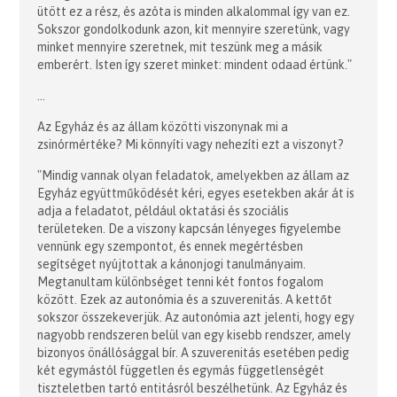
ütött ez a rész, és azóta is minden alkalommal így van ez.
Sokszor gondolkodunk azon, kit mennyire szeretünk, vagy
minket mennyire szeretnek, mit teszünk meg a másik
emberért. Isten így szeret minket: mindent odaad értünk."
...
Az Egyház és az állam közötti viszonynak mi a
zsinórmértéke? Mi könnyíti vagy nehezíti ezt a viszonyt?
"Mindig vannak olyan feladatok, amelyekben az állam az
Egyház együttműködését kéri, egyes esetekben akár át is
adja a feladatot, például oktatási és szociális
területeken. De a viszony kapcsán lényeges figyelembe
vennünk egy szempontot, és ennek megértésben
segítséget nyújtottak a kánonjogi tanulmányaim.
Megtanultam különbséget tenni két fontos fogalom
között. Ezek az autonómia és a szuverenitás. A kettőt
sokszor összekeverjük. Az autonómia azt jelenti, hogy egy
nagyobb rendszeren belül van egy kisebb rendszer, amely
bizonyos önállósággal bír. A szuverenitás esetében pedig
két egymástól független és egymás függetlenségét
tiszteletben tartó entitásról beszélhetünk. Az Egyház és