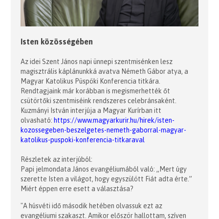
Isten közösségében
Az idei Szent János napi ünnepi szentmisénken lesz
magisztrális káplánunkká avatva Németh Gábor atya, a
Magyar Katolikus Püspöki Konferencia titkára.
Rendtagjaink már korábban is megismerhették őt
csütörtőki szentmiséink rendszeres celebránsaként.
Kuzmányi István interjúja a Magyar Kurírban itt
olvasható:
https://www.magyarkurir.hu/hirek/isten-
kozossegeben-beszelgetes-nemeth-gaborral-magyar-
katolikus-puspoki-konferencia-titkaraval
Részletek az interjúból:
Papi jelmondata János evangéliumából való: „Mert úgy
szerette Isten a világot, hogy egyszülött Fiát adta érte.”
Miért éppen erre esett a választása?
"A húsvéti idő második hetében olvassuk ezt az
evangéliumi szakaszt. Amikor először hallottam, szíven