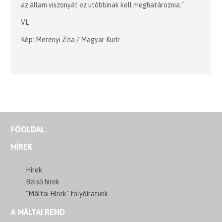
az állam viszonyát ez utóbbinak kell meghatároznia."
VL
Kép: Merényi Zita / Magyar Kurír
FŐOLDAL
HÍREK
Hírek
Belső hírek
"Máltai Hírek" folyóíratunk
A MÁLTAI REND