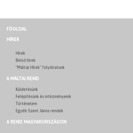
FŐOLDAL
HÍREK
Hírek
Belső hírek
"Máltai Hírek" folyóíratunk
A MÁLTAI REND
Küldetésünk
Felépítésünk és intézményeink
Történelem
Egyéb Szent János rendek
A REND MAGYARORSZÁGON