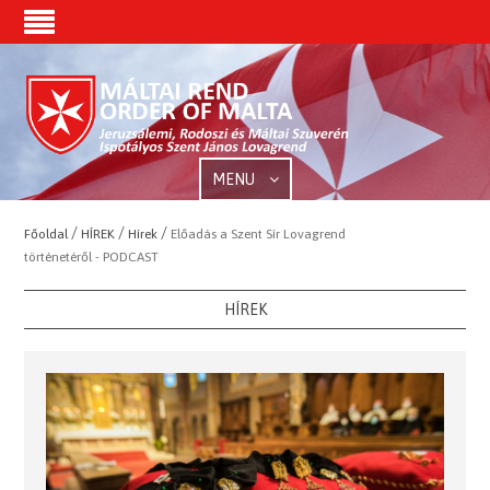
MENU
/
/
/
Főoldal
HÍREK
Hírek
Előadás a Szent Sír Lovagrend
történetéről - PODCAST
HÍREK