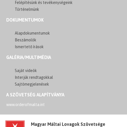
Felépítésünk és tevékenységeink
Történelmünk
DOKUMENTUMOK
Alapdokumentumok
Beszámolók
Ismertető írások
GALÉRIA/MULTIMÉDIA
Saját videók
Interjúk rendtagokkal
Sajtómegjelenések
A SZÖVETSÉG ALAPÍTVÁNYA
www.orderofmalta.int
Magyar Máltai Lovagok Szövetsége