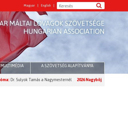
Magyar
English
AR MÁLTAI LOVAGOK SZÖVETSÉGE
HUNGARIAN ASSOCIATION
/MULTIMÉDIA
A SZÖVETSÉG ALAPÍTVÁNYA
Dr. Sulyok Tamás a Nagymesternél
2026 Nagyböjt:
A Nagymester üzen