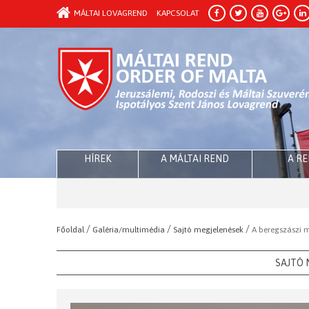
MÁLTAI LOVAGREND
KAPCSOLAT
HÍREK
A MÁLTAI REND
A R
/
/
/
Főoldal
Galéria/multimédia
Sajtó megjelenések
A beregszászi 
SAJTÓ 