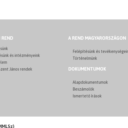
I REND
A REND MAGYARORSZÁGON
sünk
Felépítésünk és tevékenységei
ésünk és intézményeink
Történelmünk
elem
DOKUMENTUMOK
zent János rendek
Alapdokumentumok
Beszámolók
Ismertető írások
(MMLSz)