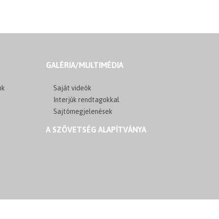
GALÉRIA/MULTIMÉDIA
nk
Saját videók
Interjúk rendtagokkal
Sajtómegjelenések
A SZÖVETSÉG ALAPÍTVÁNYA