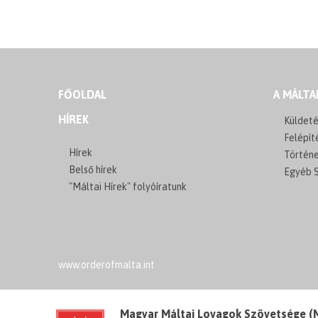
FŐOLDAL
A MÁLTA
HÍREK
Küldeté
Felépít
Hírek
Történ
Belső hírek
Egyéb S
"Máltai Hírek" folyóíratunk
www.orderofmalta.int
Magyar Máltai Lovagok Szövetsége 