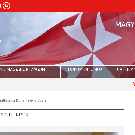
MAGY
END MAGYARORSZÁGON
DOKUMENTUMOK
GALÉRIA
Róma:
máltaiak a Duna Televízióban
MEGJELENÉSEK