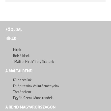
FŐOLDAL
HÍREK
Hírek
Belső hírek
"Máltai Hírek" folyóíratunk
A MÁLTAI REND
Küldetésünk
Felépítésünk és intézményeink
Történelem
Egyéb Szent János rendek
A REND MAGYARORSZÁGON