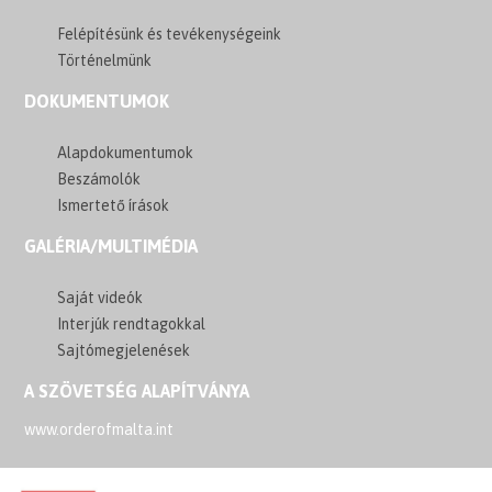
Felépítésünk és tevékenységeink
Történelmünk
DOKUMENTUMOK
Alapdokumentumok
Beszámolók
Ismertető írások
GALÉRIA/MULTIMÉDIA
Saját videók
Interjúk rendtagokkal
Sajtómegjelenések
A SZÖVETSÉG ALAPÍTVÁNYA
www.orderofmalta.int