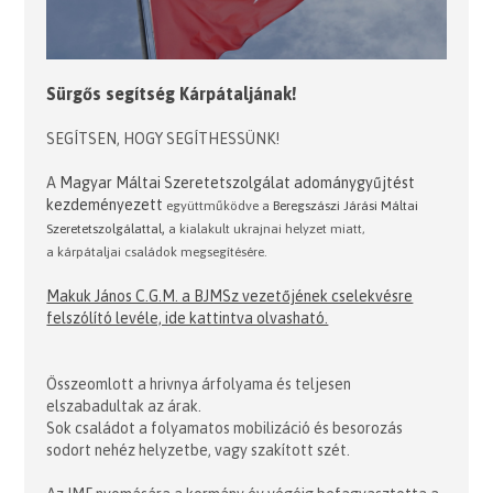
Sürgős segítség Kárpátaljának!
SEGÍTSEN, HOGY SEGÍTHESSÜNK!
A
Magyar Máltai Szeretetszolgálat adománygyűjtést
kezdeményezett
együttműködve
a
Beregszászi Járási Máltai
,
Szeretetszolgálattal
a kialakult ukrajnai helyzet miatt,
a
kárpátaljai
családok megsegítésére
.
Makuk János C.G.M. a BJMSz vezetőjének cselekvésre
felszólító levéle, ide kattintva olvasható.
Összeomlott a hrivnya árfolyama és teljesen
elszabadultak az árak.
Sok családot a folyamatos mobilizáció és besorozás
sodort nehéz helyzetbe, vagy szakított szét.