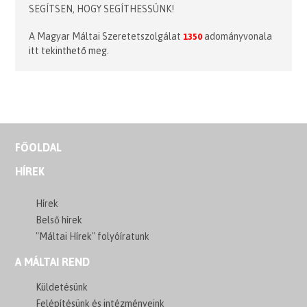
SEGÍTSEN, HOGY SEGÍTHESSÜNK!
A Magyar Máltai Szeretetszolgálat
adományvonala
1350
itt tekinthető meg.
FŐOLDAL
HÍREK
Hírek
Belső hírek
"Máltai Hírek" folyóíratunk
A MÁLTAI REND
Küldetésünk
Felépítésünk és intézményeink