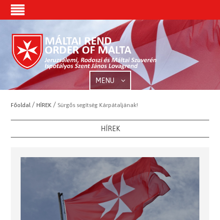
MENU
/
/
Főoldal
HÍREK
Sürgős segítség Kárpátaljának!
HÍREK