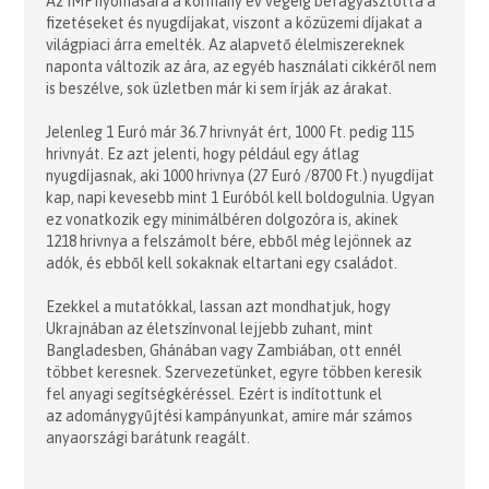
Az IMF nyomására a kormány év végéig befagyasztotta a
fizetéseket és nyugdíjakat, viszont a közüzemi díjakat a
világpiaci árra emelték. Az alapvető élelmiszereknek
naponta változik az ára, az egyéb használati cikkéről nem
is beszélve, sok üzletben már ki sem írják az árakat.
Jelenleg 1 Euró már 36.7 hrivnyát ért, 1000 Ft. pedig 115
hrivnyát. Ez azt jelenti, hogy például egy átlag
nyugdíjasnak, aki 1000 hrivnya (27 Euró /8700 Ft.) nyugdíjat
kap, napi kevesebb mint 1 Euróból kell boldogulnia. Ugyan
ez vonatkozik egy minimálbéren dolgozóra is, akinek
1218 hrivnya a felszámolt bére, ebből még lejönnek az
adók, és ebből kell sokaknak eltartani egy családot.
Ezekkel a mutatókkal, lassan azt mondhatjuk, hogy
Ukrajnában az életszínvonal lejjebb zuhant, mint
Bangladesben, Ghánában vagy Zambiában, ott ennél
többet keresnek. Szervezetünket, egyre többen keresik
fel anyagi segítségkéréssel. Ezért is indítottunk el
az adománygyűjtési kampányunkat, amire már számos
anyaországi barátunk reagált.