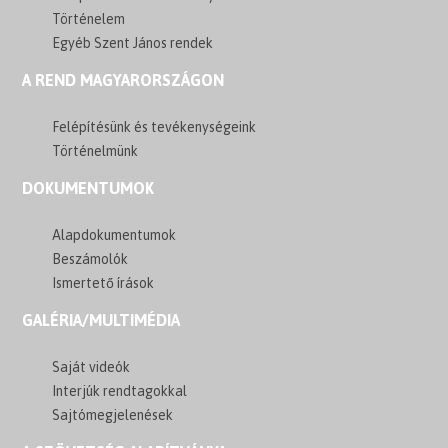
Történelem
Egyéb Szent János rendek
A REND MAGYARORSZÁGON
Felépítésünk és tevékenységeink
Történelmünk
DOKUMENTUMOK
Alapdokumentumok
Beszámolók
Ismertető írások
GALÉRIA/MULTIMÉDIA
Saját videók
Interjúk rendtagokkal
Sajtómegjelenések