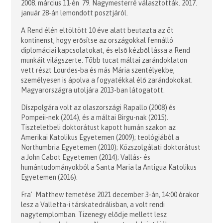
2008. március 11-én 79. Nagymesterré választották. 2017.
január 28-án lemondott posztjáról.
A Rend élén eltöltött 10 éve alatt beutazta az öt
kontinenst, hogy erősítse az országokkal fennálló
diplomáciai kapcsolatokat, és első kézből lássa a Rend
munkáit világszerte. Több tucat máltai zarándoklaton
vett részt Lourdes-ba és más Mária szentélyekbe,
személyesen is ápolva a fogyatékkal élő zarándokokat.
Magyarországra utoljára 2013-ban látogatott.
Díszpolgára volt az olaszországi Rapallo (2008) és
Pompeii-nek (2014), és a máltai Birgu-nak (2015).
Tiszteletbeli doktorátust kapott humán szakon az
Amerikai Katolikus Egyetemen (2009); teológiából a
Northumbria Egyetemen (2010); Közszolgálati doktorátust
a John Cabot Egyetemen (2014); Vallás- és
humántudományokból a Santa Maria la Antigua Katolikus
Egyetemen (2016).
Fra' Matthew temetése 2021 december 3-án, 14:00 órakor
lesz a Valletta-i társkatedrálisban, a volt rendi
nagytemplomban. Tizenegy elődje mellett lesz