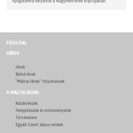
nyugalomra helyezve a Nagymesterek kriptájában.
FŐOLDAL
HÍREK
Hírek
Belső hírek
"Máltai Hírek" folyóíratunk
A MÁLTAI REND
Küldetésünk
Felépítésünk és intézményeink
Történelem
Egyéb Szent János rendek