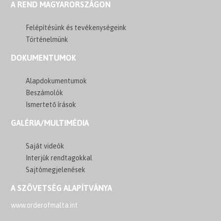
A REND MAGYARORSZÁGON
Felépítésünk és tevékenységeink
Történelmünk
DOKUMENTUMOK
Alapdokumentumok
Beszámolók
Ismertető írások
GALÉRIA/MULTIMÉDIA
Saját videók
Interjúk rendtagokkal
Sajtómegjelenések
A SZÖVETSÉG ALAPÍTVÁNYA
www.orderofmalta.int