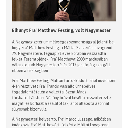
Elhunyt Fra' Matthew Festing, volt Nagymester
A Nagymagisztérium mélységes szomorúsággal jelenti be,
hogy Fra’ Matthew Festing, a Máltai Szuverén Lovagrend
79. Nagymestere, tegnap 71 éves korában visszaadta
lelkét Teremtőjének. Fra' Matthewt 2008 márciusában
választották Nagymesterré, és 2017 januárjáig szolgált.
ebben a tisztségben.
Fra’ Matthew Festing Máltán tartózkodott, ahol november
4-én részt vett Fra’ Francis Vassallo ünnepélyes
fogadalomtételén a vallettai Szent János-
társkatedrálisban. Néhány órával később rosszul érezte
magát, és kórházba szállították, ahol állapota azonnal
súlyosnak bizonyult.
A Nagymesteri helytartó, Fra’ Marco Luzzago, miközben
imádkozik Fra’ Matthewért, felkéri a Máltai Lovagrend