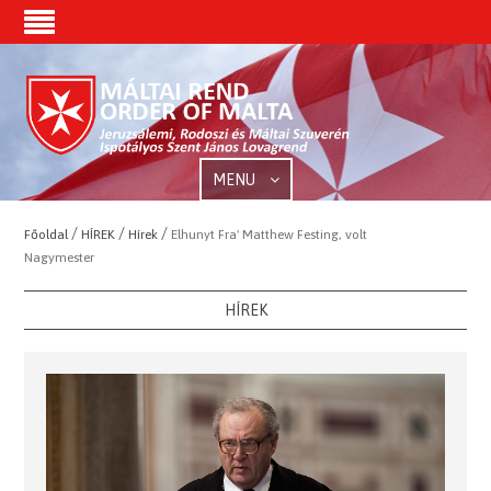
MENU
/
/
/
Főoldal
HÍREK
Hírek
Elhunyt Fra' Matthew Festing, volt
Nagymester
HÍREK