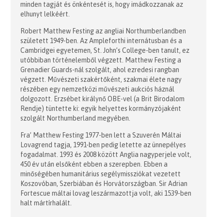
minden tagját és önkéntesét is, hogy imádkozzanak az
elhunyt lelkéért.
Robert Matthew Festing az angliai Northumberlandben
született 1949-ben. Az Ampleforthi internátusban és a
Cambridgei egyetemen, St. John’s College-ben tanult, ez
utóbbiban történelemből végzett. Matthew Festing a
Grenadier Guards-nál szolgált, ahol ezredesi rangban
végzett. Művészeti szakértőként, szakmai élete nagy
részében egy nemzetközi művészeti aukciós háznál
dolgozott. Erzsébet királynő OBE-vel (a Brit Birodalom
Rendje) tüntette ki: egyik helyettes kormányzójaként
szolgált Northumberland megyében.
Fra’ Matthew Festing 1977-ben lett a Szuverén Máltai
Lovagrend tagja, 1991-ben pedig letette az ünnepélyes
fogadalmat. 1993 és 2008 között Anglia nagyperjele volt,
450 év után elsőként ebben a szerepben. Ebben a
minőségében humanitárius segélymissziókat vezetett
Koszovóban, Szerbiában és Horvátországban. Sir Adrian
Fortescue máltai lovag leszármazottja volt, aki 1539-ben
halt mártírhalált.