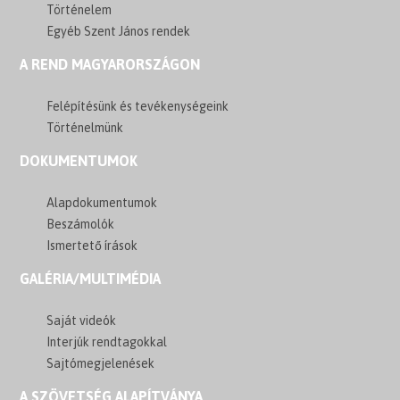
Történelem
Egyéb Szent János rendek
A REND MAGYARORSZÁGON
Felépítésünk és tevékenységeink
Történelmünk
DOKUMENTUMOK
Alapdokumentumok
Beszámolók
Ismertető írások
GALÉRIA/MULTIMÉDIA
Saját videók
Interjúk rendtagokkal
Sajtómegjelenések
A SZÖVETSÉG ALAPÍTVÁNYA