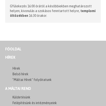
GYülekezés 16:00 órától a későbbiekben meghatározott
helyen, kivonulás a szokásos fenntartott helyre,
templomi
öltözékben
16:30 órakor.
FŐOLDAL
HÍREK
Hírek
Belső hírek
"Máltai Hírek" folyóíratunk
A MÁLTAI REND
Küldetésünk
Felépítésünk és intézményeink