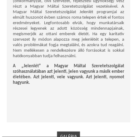
(önkormányzat, civil szervezet, fejlesztési ügynökség) vesz
részt a Magyar Máltai Szeretetszolgálat vezetésével. A
Magyar Máltai Szeretetszolgálat Jelenlét programjai az
elmúlt huszonöt évben számos roma telepen értek el fontos
eredményeket. Legfontosabb elvük, hogy munkatársaik
részesei legyenek az adott közösség mindennapjainak,
megismerjék az ottani emberek életét. Ha egy karitatív
szervezet ily módon alapozza meg jelenlétét a telepen, a
valós problémákat fogja megtalálni, és azokra tud reagálni.
Nem mellékesen a rendelkezésre álló forrásokat is sokkal
hatékonyabban tudja felhasználni.
A „Jelenlét” a Magyar Máltai Szeretetszolgálat
szóhasználatában azt jelenti, jelen vagyunk a másik ember
életében. Azt jelenti, vele vagyunk. Azt jelenti, nyomot
hagyunk.
GALÉRIA