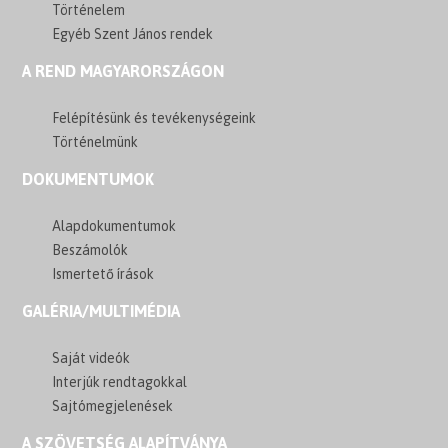
Történelem
Egyéb Szent János rendek
A REND MAGYARORSZÁGON
Felépítésünk és tevékenységeink
Történelmünk
DOKUMENTUMOK
Alapdokumentumok
Beszámolók
Ismertető írások
GALÉRIA/MULTIMÉDIA
Saját videók
Interjúk rendtagokkal
Sajtómegjelenések
A SZÖVETSÉG ALAPÍTVÁNYA