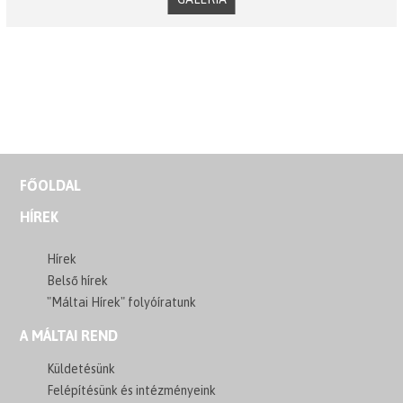
FŐOLDAL
HÍREK
Hírek
Belső hírek
"Máltai Hírek" folyóíratunk
A MÁLTAI REND
Küldetésünk
Felépítésünk és intézményeink