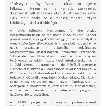
közösségek befogadására a társadalom egésze
felkészült. Hiszen nem a karitatív szervezetek
dolgozóinak kell elfogadnia őket. A változásokra akkor
nyílik reális esély, ha a többség megérti, milyen
felelősséget visel a kisebbségért.
A PAIRS (Effective Programmes for the Active
Integration/Inclusion of the Roma in South-East Europe)
projekt azokat a jó gyakorlatokat gyűjti össze, amelyek a
roma közösségek elfogadását és integrációját szolgálják. A
nyolc országban – Albániában, Bulgáriában,
Magyarországon, Olaszországban, Romániában, Szerbiában,
Szlovákiában és Ukrajnában – zajló európai program
feltérképezi az eddig hozott helyi intézkedéseket és a
korábbi sikeres programokat – de kiértékeli sikertelen
kísérleteket is, hiszen a kudarcokból is sokat lehet tanulni. A
PAIRS ezen kívül döntéshozók számára közvetít fontos
tudásokat, elősegíti a roma integrációban érintett állami, civil
és nemzetközi szervezetek közötti együttműködést. A PAIRS
hozzájárul a módszerek fejlesztéséhez és terjesztéséhez,
európai és nemzeti roma integrációs programok
hatékonyabb tervezéséhez.
A PAIRS projektben tizennyolc partnerszervezet