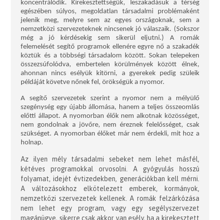
koncentrálódik. Kirekesztettségük, leszakadásuk a térség
egészében súlyos, megoldatlan társadalmi problémaként
jelenik meg, melyre sem az egyes országoknak, sem a
nemzetközi szervezeteknek nincsenek jó válaszaik. (Sokszor
még a jó kérdésekig sem sikerül eljutni.) A romák
felemelését segítő programok ellenére egyre nő a szakadék
köztük és a többségi társadalom között. Sokan telepeken
összezsúfolódva, embertelen körülmények között élnek,
ahonnan nincs esélyük kitörni, a gyerekek pedig szüleik
példáját követve nőnek fel, örökségük a nyomor.
A segítő szervezetek szerint a nyomor nem a mélyülő
szegénység egy újabb állomása, hanem a teljes összeomlás
előtti állapot. A nyomorban élők nem alkotnak közösséget,
nem gondolnak a jövőre, nem éreznek felelősséget, csak
szükséget. A nyomorban élőket már nem érdekli, mit hoz a
holnap.
Az ilyen mély társadalmi sebeket nem lehet másfél,
kétéves programokkal orvosolni. A gyógyulás hosszú
folyamat, idejét évtizedekben, generációkban kell mérni.
A változásokhoz elkötelezett emberek, kormányok,
nemzetközi szervezetek kellenek. A romák felzárkózása
nem lehet egy program, vagy egy segélyszervezet
magánügye, sikerre csak akkor van esély, ha a kirekesztett