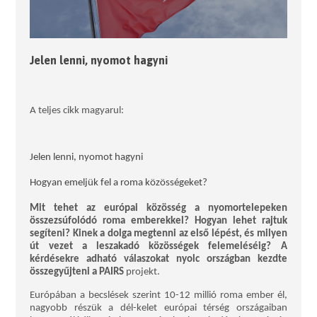
Jelen lenni, nyomot hagyni
A teljes cikk magyarul:
Jelen lenni, nyomot hagyni
Hogyan emeljük fel a roma közösségeket?
Mit tehet az európai közösség a nyomortelepeken
összezsúfolódó roma emberekkel? Hogyan lehet rajtuk
segíteni? Kinek a dolga megtenni az első lépést, és milyen
út vezet a leszakadó közösségek felemeléséig? A
kérdésekre adható válaszokat nyolc országban kezdte
összegyűjteni a PAIRS
projekt.
Európában a becslések szerint 10-12 millió roma ember él,
nagyobb részük a dél-kelet európai térség országaiban