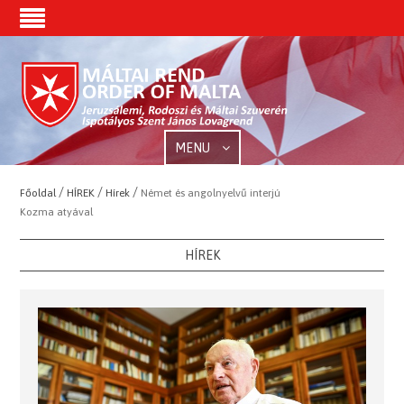
MENU
/
/
/
Főoldal
HÍREK
Hírek
Német és angolnyelvű interjú
Kozma atyával
HÍREK