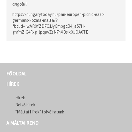
angolul:
https://hungarytoday.hu/pan-europen-picnic-east-
germans-kozma-malta/?
fbclid=IwAR0YZD7C1JyGmpgt5i4_a57H-
ghYmZIG4Fxg_lpqavZsN7hXBsix0UOA0TE
FŐOLDAL
HÍREK
Hírek
Belső hírek
"Máltai Hírek" folyóíratunk
A MÁLTAI REND