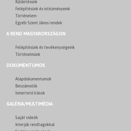
Küldetésünk
Felépítésünk és intézményeink
Történelem
Egyéb Szent János rendek
A REND MAGYARORSZÁGON
Felépítésünk és tevékenységeink
Történelmünk
DOKUMENTUMOK
Alapdokumentumok
Beszámolók
Ismertető írások
GALÉRIA/MULTIMÉDIA
Saját videók
Interjúk rendtagokkal