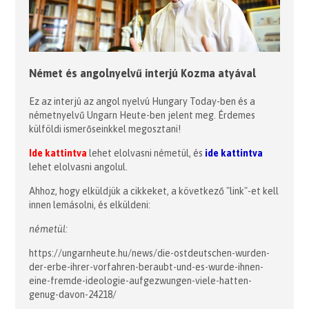
Német és angolnyelvű interjú Kozma atyával
Ez az interjú az angol nyelvú Hungary Today-ben és a
németnyelvű Ungarn Heute-ben jelent meg. Érdemes
külföldi ismerőseinkkel megosztani!
Ide kattintva
lehet elolvasni németül, és
ide kattintva
lehet elolvasni angolul.
Ahhoz, hogy elküldjük a cikkeket, a következő "link"-et kell
innen lemásolni, és elküldeni:
németül:
https://ungarnheute.hu/news/die-ostdeutschen-wurden-
der-erbe-ihrer-vorfahren-beraubt-und-es-wurde-ihnen-
eine-fremde-ideologie-aufgezwungen-viele-hatten-
genug-davon-24218/