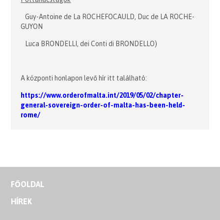
Guy-Antoine de La ROCHEFOCAULD, Duc de LA ROCHE-
GUYON
Luca BRONDELLI, dei Conti di BRONDELLO)
A központi honlapon levő hír itt található:
h
ttps://www.orderofmalta.int/2019/05/02/chapter-
general-sovereign-order-of-malta-has-been-held-
rome/
FŐOLDAL
HÍREK